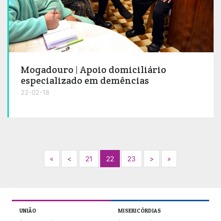
Mogadouro | Apoio domiciliário
especializado em demências
22-02-18
Next
Previous
Next
Next
«
<
21
22
23
>
»
UNIÃO
MISERICÓRDIAS