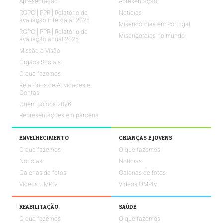
Apresentação
Apresentação
RGPC | PPR | Relatório de
Notícias
avaliação intercalar 2025
Misericórdias em Portugal
RGPC | PPR | Relatório de
Misericórdias no mundo
avaliação anual 2025
Missão e Visão
Órgãos Sociais
O que fazemos
Relatórios de Atividades e
Contas
Quem Somos 2026
Representações em parceria
ENVELHECIMENTO
CRIANÇAS E JOVENS
O que fazemos
O que fazemos
Notícias
Notícias
Galerias de fotos
Galerias de fotos
Vídeos UMPtv
Vídeos UMPtv
REABILITAÇÃO
SAÚDE
O que fazemos
O que fazemos