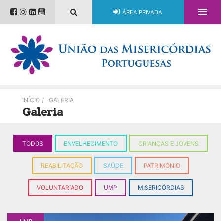

ÁREA PRIVADA
INÍCIO
/
GALERIA
Galeria
TODOS
ENVELHECIMENTO
CRIANÇAS E JOVENS
REABILITAÇÃO
SAÚDE
PATRIMÓNIO
VOLUNTARIADO
UMP
MISERICÓRDIAS
UMP