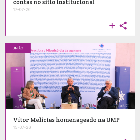
contas no sítio institucional
17-07-26


UNIÃO
Vítor Melícias homenageado na UMP
15-07-26