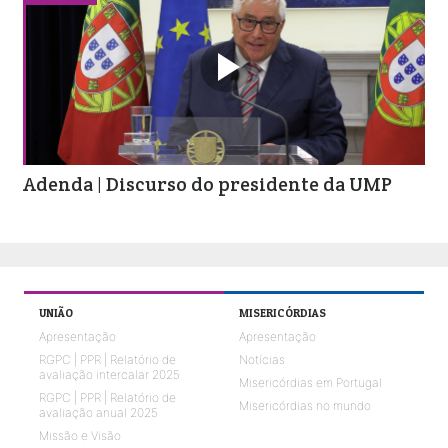

Adenda | Discurso do presidente da UMP
UNIÃO
MISERICÓRDIAS
Apresentação
Apresentação
RGPC | PPR | Relatório de
Notícias
avaliação intercalar 2025
Misericórdias em Portugal
RGPC | PPR | Relatório de
Misericórdias no mundo
avaliação anual 2025
Missão e Visão