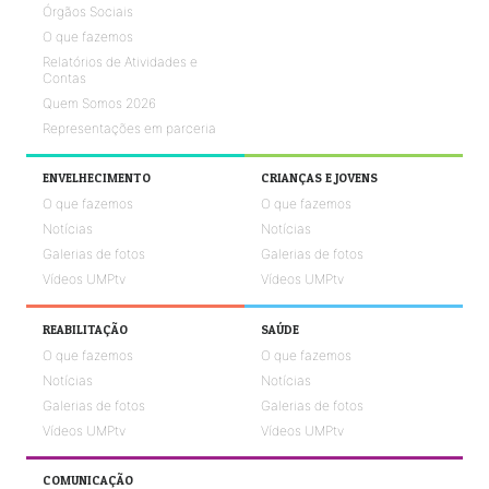
Órgãos Sociais
O que fazemos
Relatórios de Atividades e
Contas
Quem Somos 2026
Representações em parceria
ENVELHECIMENTO
CRIANÇAS E JOVENS
O que fazemos
O que fazemos
Notícias
Notícias
Galerias de fotos
Galerias de fotos
Vídeos UMPtv
Vídeos UMPtv
REABILITAÇÃO
SAÚDE
O que fazemos
O que fazemos
Notícias
Notícias
Galerias de fotos
Galerias de fotos
Vídeos UMPtv
Vídeos UMPtv
COMUNICAÇÃO