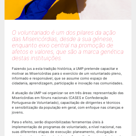
O voluntariado é um dos pilares da ação
das Misericórdias, desde a sua génese,
enquanto eixo central na promoção de
afetos e valores, que são a marca genética
destas instituições.
Fazendo jus a esta tradição histórica, a UMP pretende capacitar e
motivar as Misericórdias para o exercício de um voluntariado pleno,
informado e responsável, que se assume como espaço de
cidadania, aprendizagem, participação e inovação nas comunidades.
A atuação da UMP vai organizar-se em três áreas: representação das
Misericórdias em fóruns nacionais (CASES e Confederação
Portuguesa de Voluntariado), capacitação de dirigentes e técnicos
e sensibilização da população em geral, com enfoque nas crianças e
jovens.
Para o efeito, serão disponibilizadas ferramentas úteis à
implementação de programas de voluntariado, a nível nacional, nas
suas diferentes etapas de execução: planeamento, divulgação e