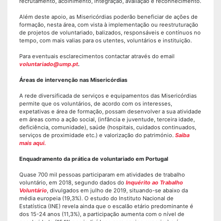
recrutamento, acolhimento, integração, avaliação e reconhecimento.
Além deste apoio, as Misericórdias poderão beneficiar de ações de
formação, nesta área, com vista à implementação ou reestruturação
de projetos de voluntariado, balizados, responsáveis e contínuos no
tempo, com mais valias para os utentes, voluntários e instituição.
Para eventuais esclarecimentos contactar através do email
voluntariado@ump.pt
.
Áreas de intervenção nas Misericórdias
A rede diversificada de serviços e equipamentos das Misericórdias
permite que os voluntários, de acordo com os interesses,
expetativas e área de formação, possam desenvolver a sua atividade
em áreas como a ação social, (infância e juventude, terceira idade,
deficiência, comunidade), saúde (hospitais, cuidados continuados,
serviços de proximidade etc.) e valorização do património.
Saiba
mais aqui.
Enquadramento da prática de voluntariado em Portugal
Quase 700 mil pessoas participaram em atividades de trabalho
voluntário, em 2018, segundo dados do
Inquérito ao Trabalho
Voluntário
, divulgados em julho de 2019, situando-se abaixo da
média europeia (19,3%). O estudo do Instituto Nacional de
Estatística (INE) revela ainda que o escalão etário predominante é
dos 15-24 anos (11,3%), a participação aumenta com o nível de