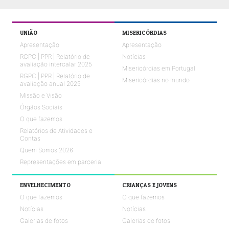
UNIÃO
MISERICÓRDIAS
Apresentação
Apresentação
RGPC | PPR | Relatório de
Notícias
avaliação intercalar 2025
Misericórdias em Portugal
RGPC | PPR | Relatório de
Misericórdias no mundo
avaliação anual 2025
Missão e Visão
Órgãos Sociais
O que fazemos
Relatórios de Atividades e
Contas
Quem Somos 2026
Representações em parceria
ENVELHECIMENTO
CRIANÇAS E JOVENS
O que fazemos
O que fazemos
Notícias
Notícias
Galerias de fotos
Galerias de fotos