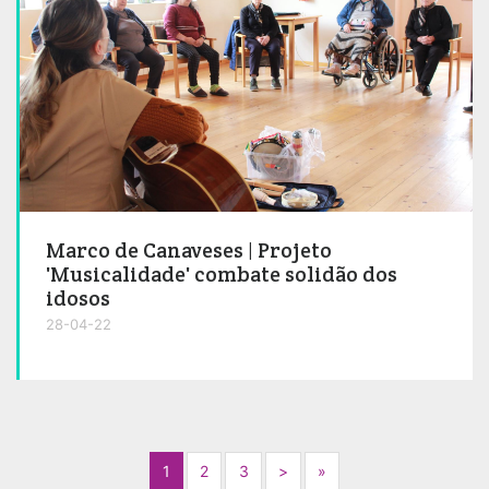
Marco de Canaveses | Projeto
'Musicalidade' combate solidão dos
idosos
28-04-22
Next
Next
1
2
3
>
»