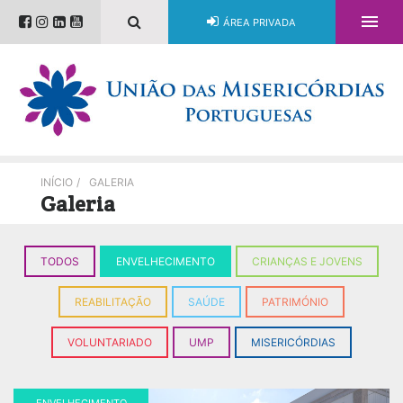

ÁREA PRIVADA
INÍCIO
/
GALERIA
Galeria
TODOS
ENVELHECIMENTO
CRIANÇAS E JOVENS
REABILITAÇÃO
SAÚDE
PATRIMÓNIO
VOLUNTARIADO
UMP
MISERICÓRDIAS
ENVELHECIMENTO