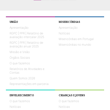
UNIÃO
MISERICÓRDIAS
Apresentação
Apresentação
RGPC | PPR | Relatório de
Notícias
avaliação intercalar 2025
Misericórdias em Portugal
RGPC | PPR | Relatório de
Misericórdias no mundo
avaliação anual 2025
Missão e Visão
Órgãos Sociais
O que fazemos
Relatórios de Atividades e
Contas
Quem Somos 2026
Representações em parceria
ENVELHECIMENTO
CRIANÇAS E JOVENS
O que fazemos
O que fazemos
Notícias
Notícias