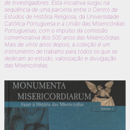
de investigadores. Esta iniciativa surgiu na
sequência de uma parceria entre o Centro de
Estudos de História Religiosa, da Universidade
Católica Portuguesa e a União das Misericórdias
Portuguesas, com o impulso da comissão
comemorativa dos 500 anos das Misericórdias.
Mais de vinte anos depois, a coleção é um
instrumento de trabalho para todos os que se
dedicam ao estudo, valorização e divulgação
das Misericórdias.