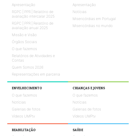
Apresentação
Apresentação
RGPC | PPR | Relatório de
Notícias
avaliação intercalar 2025
Misericórdias em Portugal
RGPC | PPR | Relatório de
Misericórdias no mundo
avaliação anual 2025
Missão e Visão
Órgãos Sociais
O que fazemos
Relatórios de Atividades e
Contas
Quem Somos 2026
Representações em parceria
ENVELHECIMENTO
CRIANÇAS E JOVENS
O que fazemos
O que fazemos
Notícias
Notícias
Galerias de fotos
Galerias de fotos
Vídeos UMPtv
Vídeos UMPtv
REABILITAÇÃO
SAÚDE