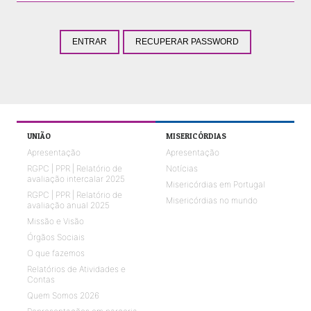
ENTRAR
RECUPERAR PASSWORD
UNIÃO
MISERICÓRDIAS
Apresentação
Apresentação
RGPC | PPR | Relatório de
Notícias
avaliação intercalar 2025
Misericórdias em Portugal
RGPC | PPR | Relatório de
Misericórdias no mundo
avaliação anual 2025
Missão e Visão
Órgãos Sociais
O que fazemos
Relatórios de Atividades e
Contas
Quem Somos 2026