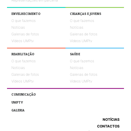
Representações em parceria
ENVELHECIMENTO
CRIANÇAS E JOVENS
O que fazemos
O que fazemos
Notícias
Notícias
Galerias de fotos
Galerias de fotos
Vídeos UMPtv
Vídeos UMPtv
REABILITAÇÃO
SAÚDE
O que fazemos
O que fazemos
Notícias
Notícias
Galerias de fotos
Galerias de fotos
Vídeos UMPtv
Vídeos UMPtv
COMUNICAÇÃO
UMPTV
GALERIA
NOTÍCIAS
CONTACTOS