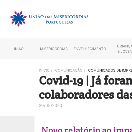
CRIANÇ
UNIÃO
MISERICÓRDIAS
ENVELHECIMENTO
E JOVE
INÍCIO
/
COMUNICAÇÃO
/
COMUNICADOS DE IMPR
Covid-19 | Já fora
colaboradores da
20/05/2020
Novo relatório ao imp