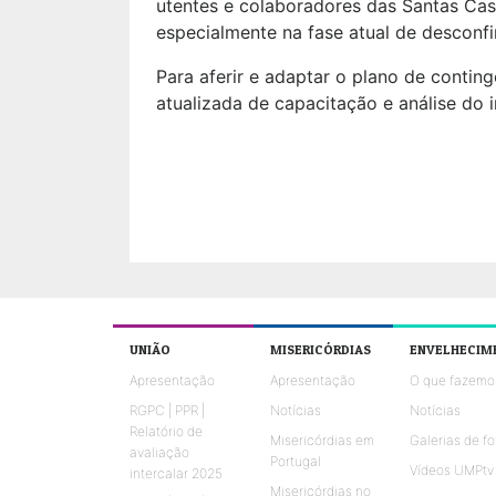
utentes e colaboradores das Santas Ca
especialmente na fase atual de desconfi
Para aferir e adaptar o plano de conti
atualizada de capacitação e análise do
UNIÃO
MISERICÓRDIAS
ENVELHECIM
Apresentação
Apresentação
O que fazemo
RGPC | PPR |
Notícias
Notícias
Relatório de
Misericórdias em
Galerias de fo
avaliação
Portugal
Vídeos UMPtv
intercalar 2025
Misericórdias no