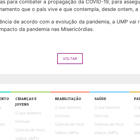
sas para combater a propagação da COVID-19, para assegu
namento que o país vive e que contempla, desde ontem, a v
ngência de acordo com a evolução da pandemia, a UMP vai r
 impacto da pandemia nas Misericórdias.
VOLTAR
ENTO
CRIANÇAS E
REABILITAÇÃO
SAÚDE
PA
JOVENS
s
O que fazemos
O que fazemos
O 
O que fazemos
Notícias
Notícias
Not
Notícias
tos
Galerias de fotos
Galerias de fotos
Gal
Galerias de fotos
Vídeos UMPtv
Vídeos UMPtv
Víd
Vídeos UMPtv