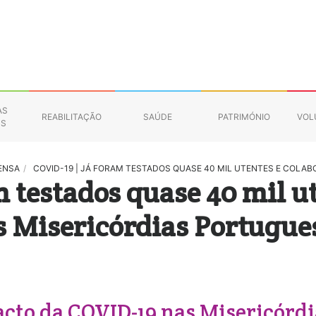
AS
REABILITAÇÃO
SAÚDE
PATRIMÓNIO
VOL
NS
ENSA
/
COVID-19 | JÁ FORAM TESTADOS QUASE 40 MIL UTENTES E COL
m testados quase 40 mil u
s Misericórdias Portugue
acto da COVID-19 nas Misericórd