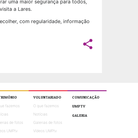
rar uma maior segurança para todos,
isita a Lares.
ecolher, com regularidade, informação
share
TRIMÓNIO
VOLUNTARIADO
COMUNICAÇÃO
que fazemos
O que fazemos
UMPTV
ícias
Notícias
GALERIA
erias de fotos
Galerias de fotos
eos UMPtv
Vídeos UMPtv