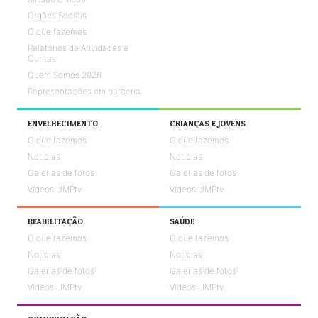
Órgãos Sociais
O que fazemos
Relatórios de Atividades e
Contas
Quem Somos 2026
Representações em parceria
ENVELHECIMENTO
CRIANÇAS E JOVENS
O que fazemos
O que fazemos
Notícias
Notícias
Galerias de fotos
Galerias de fotos
Vídeos UMPtv
Vídeos UMPtv
REABILITAÇÃO
SAÚDE
O que fazemos
O que fazemos
Notícias
Notícias
Galerias de fotos
Galerias de fotos
Vídeos UMPtv
Vídeos UMPtv