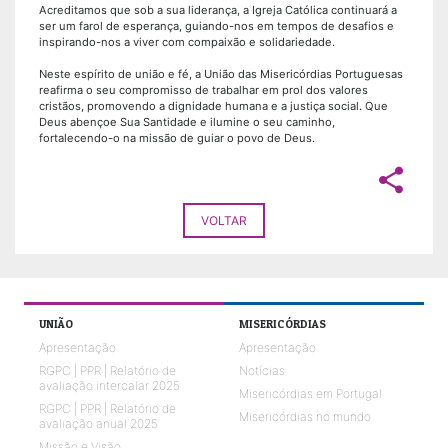
Acreditamos que sob a sua liderança, a Igreja Católica continuará a
ser um farol de esperança, guiando-nos em tempos de desafios e
inspirando-nos a viver com compaixão e solidariedade.
Neste espírito de união e fé, a União das Misericórdias Portuguesas
reafirma o seu compromisso de trabalhar em prol dos valores
cristãos, promovendo a dignidade humana e a justiça social. Que
Deus abençoe Sua Santidade e ilumine o seu caminho,
fortalecendo-o na missão de guiar o povo de Deus.
share
VOLTAR
UNIÃO
MISERICÓRDIAS
Apresentação
Apresentação
RGPC | PPR | Relatório de
Notícias
avaliação intercalar 2025
Misericórdias em Portugal
RGPC | PPR | Relatório de
Misericórdias no mundo
avaliação anual 2025
Missão e Visão