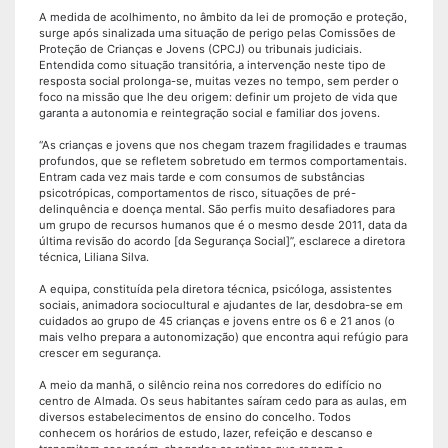
A medida de acolhimento, no âmbito da lei de promoção e proteção,
surge após sinalizada uma situação de perigo pelas Comissões de
Proteção de Crianças e Jovens (CPCJ) ou tribunais judiciais.
Entendida como situação transitória, a intervenção neste tipo de
resposta social prolonga-se, muitas vezes no tempo, sem perder o
foco na missão que lhe deu origem: definir um projeto de vida que
garanta a autonomia e reintegração social e familiar dos jovens.
“As crianças e jovens que nos chegam trazem fragilidades e traumas
profundos, que se refletem sobretudo em termos comportamentais.
Entram cada vez mais tarde e com consumos de substâncias
psicotrópicas, comportamentos de risco, situações de pré-
delinquência e doença mental. São perfis muito desafiadores para
um grupo de recursos humanos que é o mesmo desde 2011, data da
última revisão do acordo [da Segurança Social]”, esclarece a diretora
técnica, Liliana Silva.
A equipa, constituída pela diretora técnica, psicóloga, assistentes
sociais, animadora sociocultural e ajudantes de lar, desdobra-se em
cuidados ao grupo de 45 crianças e jovens entre os 6 e 21 anos (o
mais velho prepara a autonomização) que encontra aqui refúgio para
crescer em segurança.
A meio da manhã, o silêncio reina nos corredores do edifício no
centro de Almada. Os seus habitantes saíram cedo para as aulas, em
diversos estabelecimentos de ensino do concelho. Todos
conhecem os horários de estudo, lazer, refeição e descanso e