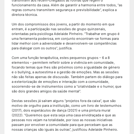
transmitem aos recém-chegados as rotinas que regem o
funcionamento da casa. Além de garantir a harmonia entre todos, “as
regras comuns transmitem segurança e previsibilidade”, explica a
diretora técnica.
Um dos compromissos dos jovens, a partir do momento em que
entram, é a participação nas sessões de grupo quinzenais,
orientadas pela psicóloga Adelaide Pinheiro. “Trabalhar em grupo é
uma ferramenta poderosa, em conjunto encontram-se formas para
lidar melhor com a adversidade e desenvolvem-se competências
para dialogar com os outros”, justifica.
Com uma função terapêutica, estes pequenos grupos – 6 a 8
elementos – permitem refletir sobre a vivência em comunidade,
focando temas que lhes são próximos como a igualdade de género
e o bullying, a autoestima e a gestão de emoções. Mas as sessões
não são feitas apenas de discussão. Também partem do diálogo para
a exteriorização de emoções e interação com a comunidade,
socorrendo-se de instrumentos como a “criatividade e o humor, que
são dois grandes amigos da saúde mental”.
Destas sessões já saíram alguns “projetos fora da caixa”, que são
motivo de orgulho para a instituição, como um livro de testemunhos
(2017), dois espetáculos de dança (2021) e uma pintura mural
(2022). “Queremos que esta seja uma casa envidraçada e que as
pessoas nos vejam na totalidade, por isso as nossas iniciativas
passam por envolver a comunidade para que percebam que as
nossas crianças são iguais às outras”, justificou Adelaide Pinheiro.