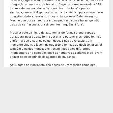
pessoais, organização do estudo, saídas ao exterior, e nalguns casos
integração no mercado de trabalho. Segundo a responsável da CAR,
trata-se de um modelo de "autonomia controlada" e prática
simulada, que está disponível num manual técnico para as equipas e
num site criado a pensar nos jovens, lançados a 16 de novembro.
Mesmo que possam regressar para pedir um conselho amigo, não
deixa de ser "assustador sair sem ter ninguém lá fora".
Preparar este caminho de autonomia, de forma serena, capaz e
duradoura, passa desta forma por criar e potenciar as redes formais
e informais ao dispor na comunidade. E não deve excluir, em
momento algum, o jovem da equação e tomada de decisão. Essa foi
também uma das mensagens transmitidas pelos diferentes
interlocutores no colóquio: ouvir as narrativas da criança e do jovem
e fazer deles os principais agentes de mudança.
Aqui, como na vida lá fora, são peças de um mosaico complexo,
onde são livres de se expressar com todas as cores, mesmo nos
dias em que só veem a preto e branco. Tal como referiu o diretor de
desenvolvimento social da autarquia, no debate coorganizado pela
Misericórdia, as casas de acolhimento devem ser “espaços de
bondade” (Saramago) onde todos têm direito a recomeçar e ser
felizes, mas essa responsabilidade é transversal à sociedade.
Voz das Misericórdias, Ana Cargaleiro de Freitas
share