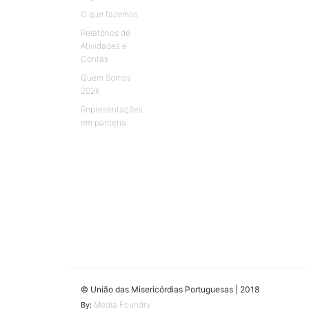
O que fazemos
Relatórios de
Atividades e
Contas
Quem Somos
2026
Representações
em parceria
© União das Misericórdias Portuguesas | 2018
Media Foundry
By: