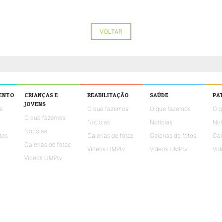
VOLTAR
ENTO
CRIANÇAS E
REABILITAÇÃO
SAÚDE
PA
JOVENS
s
O que fazemos
O que fazemos
O 
O que fazemos
Notícias
Notícias
Not
Notícias
tos
Galerias de fotos
Galerias de fotos
Gal
Galerias de fotos
Vídeos UMPtv
Vídeos UMPtv
Víd
Vídeos UMPtv