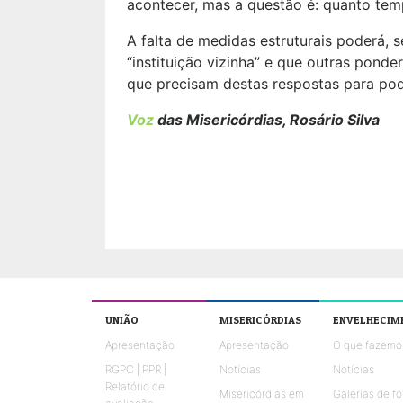
acontecer, mas a questão é: quanto tem
A falta de medidas estruturais poderá, 
“instituição vizinha” e que outras pon
que precisam destas respostas para pode
Voz
das Misericórdias, Rosário Silva
UNIÃO
MISERICÓRDIAS
ENVELHECIM
Apresentação
Apresentação
O que fazemo
RGPC | PPR |
Notícias
Notícias
Relatório de
Misericórdias em
Galerias de fo