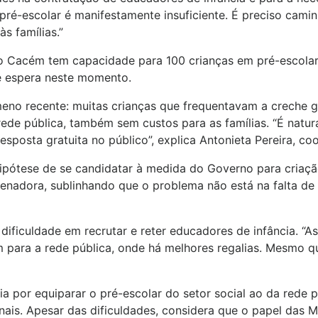
pré-escolar é manifestamente insuficiente. É preciso camin
s famílias.”
do Cacém tem capacidade para 100 crianças em pré-escolar
 de espera neste momento.
meno recente: muitas crianças que frequentavam a creche g
a rede pública, também sem custos para as famílias. “É natu
sposta gratuita no público”, explica Antonieta Pereira, co
 hipótese de se candidatar à medida do Governo para criação
enadora, sublinhando que o problema não está na falta de
 dificuldade em recrutar e reter educadores de infância. “
em para a rede pública, onde há melhores regalias. Mesmo qu
ia por equiparar o pré-escolar do setor social ao da rede p
nais. Apesar das dificuldades, considera que o papel das Mi