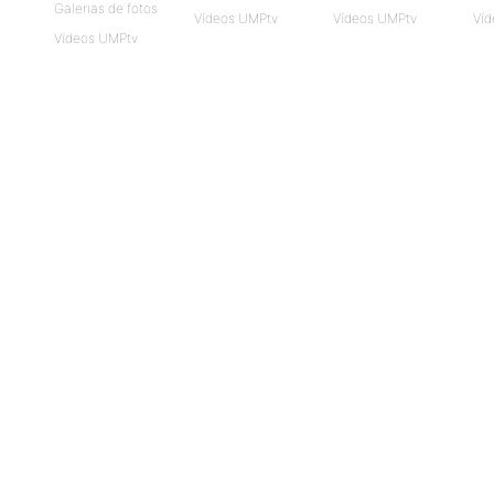
Galerias de fotos
Vídeos UMPtv
Vídeos UMPtv
Víd
Vídeos UMPtv