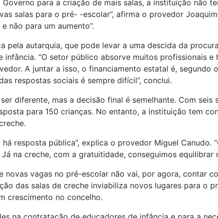
 Governo para a criação de mais salas, a instituição não 
ovas salas para o pré- -escolar”, afirma o provedor Joaqui
 e não para um aumento”.
a pela autarquia, que pode levar a uma descida da procura
 infância. “O setor público absorve muitos profissionais e h
vedor. A juntar a isso, o financiamento estatal é, segundo
das respostas sociais é sempre difícil”, conclui.
ser diferente, mas a decisão final é semelhante. Com seis 
sposta para 150 crianças. No entanto, a instituição tem co
creche.
o há resposta pública”, explica o provedor Miguel Canudo.
 Já na creche, com a gratuitidade, conseguimos equilibrar 
 novas vagas no pré-escolar não vai, por agora, contar co
ão das salas de creche inviabiliza novos lugares para o pr
em crescimento no concelho.
des na contratação de educadores de infância e para a ne