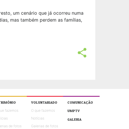
 resto, um cenário que já ocorreu numa
rdias, mas também perdem as famílias,
share
TRIMÓNIO
VOLUNTARIADO
COMUNICAÇÃO
que fazemos
O que fazemos
UMPTV
ícias
Notícias
GALERIA
erias de fotos
Galerias de fotos