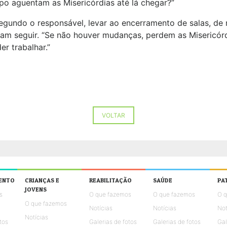
po aguentam as Misericórdias até lá chegar?”
segundo o responsável, levar ao encerramento de salas, de
deram seguir. “Se não houver mudanças, perdem as Misericó
r trabalhar.”
VOLTAR
ENTO
CRIANÇAS E
REABILITAÇÃO
SAÚDE
PA
JOVENS
s
O que fazemos
O que fazemos
O 
O que fazemos
Notícias
Notícias
Not
Notícias
tos
Galerias de fotos
Galerias de fotos
Gal