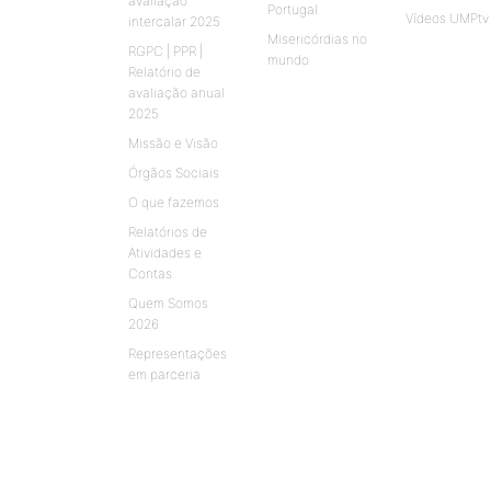
avaliação
Portugal
Vídeos UMPtv
intercalar 2025
Misericórdias no
RGPC | PPR |
mundo
Relatório de
avaliação anual
2025
Missão e Visão
Órgãos Sociais
O que fazemos
Relatórios de
Atividades e
Contas
Quem Somos
2026
Representações
em parceria