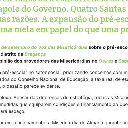
apoio do Governo. Quatro Santas 
as razões. A expansão do pré-esc
 uma meta em papel do que uma pr
 de setembro do Voz das Misericórdias
sobre o pré-escol
distrito de
Bragança
opinião dos provedores das Misericórdias de
Oeiras
e
Sab
 pré-escolar no setor social, priorizando concelhos com m
ados do Conselho Nacional de Educação, a taxa real de esc
, o desafio parece evidente.
plexa. Apesar das diferenças de estratégia, todas as Miser
edidas que equiparem condições e financiamento ao que é 
hará espaço.
ar em funcionamento, a Misericórdia de Almada garante u