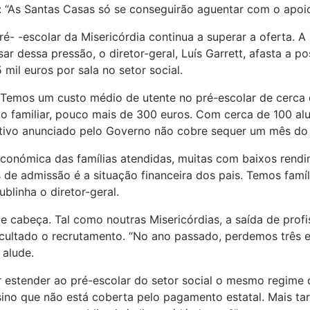
o: “As Santas Casas só se conseguirão aguentar com o apoi
é- -escolar da Misericórdia continua a superar a oferta. A 
r dessa pressão, o diretor-geral, Luís Garrett, afasta a po
il euros por sala no setor social.
 “Temos um custo médio de utente no pré-escolar de cerca
o familiar, pouco mais de 300 euros. Com cerca de 100 alu
entivo anunciado pelo Governo não cobre sequer um mês do 
económica das famílias atendidas, muitas com baixos rendi
ios de admissão é a situação financeira dos pais. Temos fa
ublinha o diretor-geral.
 cabeça. Tal como noutras Misericórdias, a saída de profis
cultado o recrutamento. “No ano passado, perdemos três e
 alude.
or estender ao pré-escolar do setor social o mesmo regime d
nsino que não está coberta pelo pagamento estatal. Mais ta