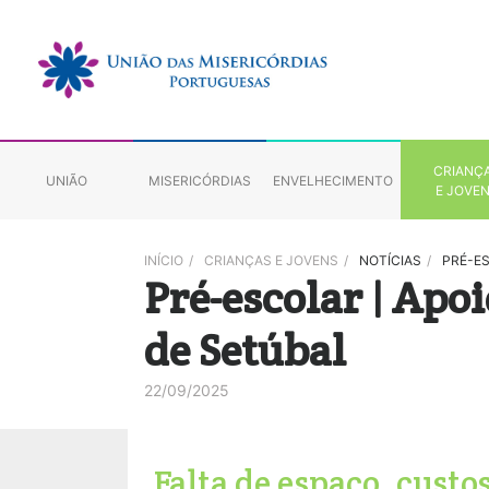
CRIANÇ
UNIÃO
MISERICÓRDIAS
ENVELHECIMENTO
E JOVE
INÍCIO
/
CRIANÇAS E JOVENS
/
NOTÍCIAS
/
PRÉ-E
Pré-escolar | Apo
de Setúbal
22/09/2025
Falta de espaço, custo