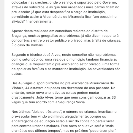
colocadas nas creches, onde o serviço é suportado pelo Governo,
através de subsídios, e as que têm ordenados mais baixos ficam no
pré-escolar, já que esta despesa fica a cargo da instituição,
permitindo assim à Misericórdia de Mirandela ficar “um bocadinho
aliviada” financeiramente.
Apesar desta realidade em concelhos maiores do distrito de
Bragança, noutras geografias os problemas já não dizem respeito à
concorrência entre o setor público e privado, mas à falta de crianças.
É o caso de Vinhais.
Segundo o técnico José Alves, neste concelho não há problemas
com o setor público, uma vez que o município também financia as
crianças que frequentam o pré-escolar no setor privado, uma forma
de apoiar as famílias e as manter na instituição. As adversidades são
outras.
Das 48 vagas disponibilizadas no pré-escolar da Misericórdia de
Vinhais, 44 estavam ocupadas em dezembro do ano passado. No
entanto, neste novo ano letivo as coisas podem mudar
drasticamente. João Alves teme que nem consigam ocupar as 33
vagas que têm acordo com a Segurança Social.
Nos últimos “dois ou três anos”, o número de crianças inscritas no
pré-escolar tem vindo a diminuir, alegadamente, porque os
encarregados de educação estão a sair do concelho para ir viver
para centros urbanos maiores. Este novo ano letivo será o “mais
dramático dos últimos tempos”, mas no próximo “poderá ser pior”.