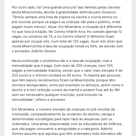
Por outro lado, há “uma grande procura” das famílias pelas creches
desta Misericórdia, devido à gratuitidade definida pelo Governo.
“Temos sempre uma lista de espera na creche e nunca temos no
pré-escolar, porque se paga e as crianças vão para o público, onde
pagam muito menos”, disse. Em Mirandela, a situação já é diferente
no que toca à lotação. No Centro Infantil Arco Íris sobram apenas 12
vagas, no universo de 73, e no Centro Infantil O Miminho ficam
apenas por ocupar oito, num total de 125 vagas. Quer isto dizer que
nesta Misericórdia a taxa de ocupação ronda os 94%, de acordo com
o provedor, Adérito Gomes.
Nesta instituição o problema não é a taxa de ocupação, mas a
mensalidade que é paga. Com mais de 200 crianças, nem 10%
pagam a mensalidade máxima, sendo que o valor mais elevado é de
225 euros e o mínimo rondará os 40 euros. “A maioria das pessoas
que têm baixos rendimentos ficam na Misericórdia, porque têm
serviços assegurados, como por exemplo os almoços, assim como o
lanche e a mini refeição a meio da manhã e podem ficar até às 19h
sem ser necessário qualquer inscrição, está incluído na
mensalidade”, referiu o provedor.
Em Mirandela, o número elevado de crianças no pré-escolar da
instituição, comparativamente às restantes do distrito, obriga a
determinadas estratégias para fazer face às despesas com os
ordenados. Uma delas relacionadas com as educadoras de infância,
que são pagas consoante a antiguidade e a categoria. Adérito
Gomes assume que aquelas que têm ordenados mais elevados são