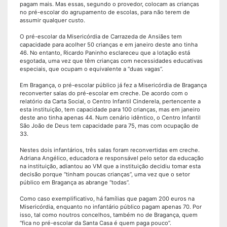
pagam mais. Mas essas, segundo o provedor, colocam as crianças
no pré-escolar do agrupamento de escolas, para não terem de
assumir qualquer custo.
O pré-escolar da Misericórdia de Carrazeda de Ansiães tem
capacidade para acolher 50 crianças e em janeiro deste ano tinha
46. No entanto, Ricardo Paninho esclareceu que a lotação está
esgotada, uma vez que têm crianças com necessidades educativas
especiais, que ocupam o equivalente a “duas vagas”.
Em Bragança, o pré-escolar público já fez a Misericórdia de Bragança
reconverter salas do pré-escolar em creche. De acordo com o
relatório da Carta Social, o Centro Infantil Cinderela, pertencente a
esta instituição, tem capacidade para 100 crianças, mas em janeiro
deste ano tinha apenas 44. Num cenário idêntico, o Centro Infantil
São João de Deus tem capacidade para 75, mas com ocupação de
33.
Nestes dois infantários, três salas foram reconvertidas em creche.
Adriana Angélico, educadora e responsável pelo setor da educação
na instituição, adiantou ao VM que a instituição decidiu tomar esta
decisão porque “tinham poucas crianças”, uma vez que o setor
público em Bragança as abrange “todas”.
Como caso exemplificativo, há famílias que pagam 200 euros na
Misericórdia, enquanto no infantário público pagam apenas 70. Por
isso, tal como noutros concelhos, também no de Bragança, quem
“fica no pré-escolar da Santa Casa é quem paga pouco”.