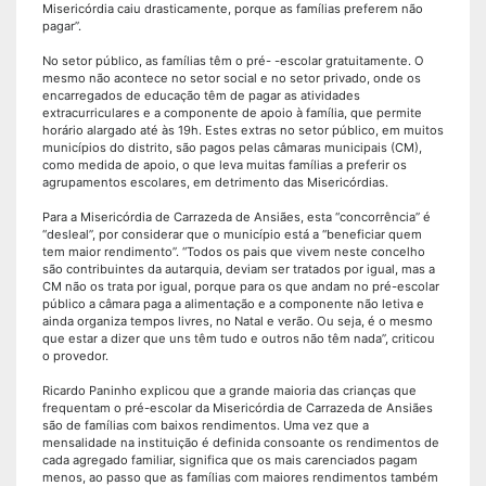
Misericórdia caiu drasticamente, porque as famílias preferem não
pagar”.
No setor público, as famílias têm o pré- -escolar gratuitamente. O
mesmo não acontece no setor social e no setor privado, onde os
encarregados de educação têm de pagar as atividades
extracurriculares e a componente de apoio à família, que permite
horário alargado até às 19h. Estes extras no setor público, em muitos
municípios do distrito, são pagos pelas câmaras municipais (CM),
como medida de apoio, o que leva muitas famílias a preferir os
agrupamentos escolares, em detrimento das Misericórdias.
Para a Misericórdia de Carrazeda de Ansiães, esta “concorrência” é
“desleal”, por considerar que o município está a “beneficiar quem
tem maior rendimento”. “Todos os pais que vivem neste concelho
são contribuintes da autarquia, deviam ser tratados por igual, mas a
CM não os trata por igual, porque para os que andam no pré-escolar
público a câmara paga a alimentação e a componente não letiva e
ainda organiza tempos livres, no Natal e verão. Ou seja, é o mesmo
que estar a dizer que uns têm tudo e outros não têm nada”, criticou
o provedor.
Ricardo Paninho explicou que a grande maioria das crianças que
frequentam o pré-escolar da Misericórdia de Carrazeda de Ansiães
são de famílias com baixos rendimentos. Uma vez que a
mensalidade na instituição é definida consoante os rendimentos de
cada agregado familiar, significa que os mais carenciados pagam
menos, ao passo que as famílias com maiores rendimentos também