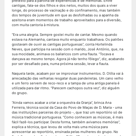
pretexto para a partilha de experiências e de memórias. Entre
cantigas, fala-se dos filhos e dos netos, muitos dos quais a viver
longe, do processo de vacinação e do confinamento, mas também
dos tempos de juventude em que as desfolhadas ou a apanha da
azeitona eram momentos de trabalho aproveitados para a diversão,
com muita cantoria à mistura.
“Era uma alegria. Sempre gostei muito de cantar. Mesmo quando
estava na Alemanha, cantava muito enquanto trabalhava. Os patrões
gostavam de ouvir as cantigas portuguesas”, conta Hortelinda
Neves, que participa na sessão com o marido, José António, que, na
sua mocidade, animava os bailaricos com uma flauta. “Tocava e
dançava ao mesmo tempo. Agora já não tenho fôlego”, diz, acabando
por ser desafiado para, numa próxima sessão, levar a flauta.
Naquela tarde, acabam por se improvisar instrumentos. D. Otília vai à
arrecadação das velharias resgatar duas pandeiretas. Um cano velho
e um ferro servem de reco-reco e a tampa de uma antiga panela é
utilizada para dar ritmo. “Parecem cachopos outra vez”, diz alguém
do grupo.
“Ainda vamos acabar a criar a orquestra da Granja”, brinca Ana
Ferreira, técnica social da Casa do Povo de Maças de D. Maria - uma
das instituições parceiras do projeto -, que traz um reportório só de
música tradicional portuguesa. “Como conhecem as músicas, é mais
fácil fazê-los participar. Desta forma, também avivamos memórias”,
explica a técnica, que levou de volta mais uma música para
acrescentar ao reportório, ensinada pelas mulheres do grupo. No