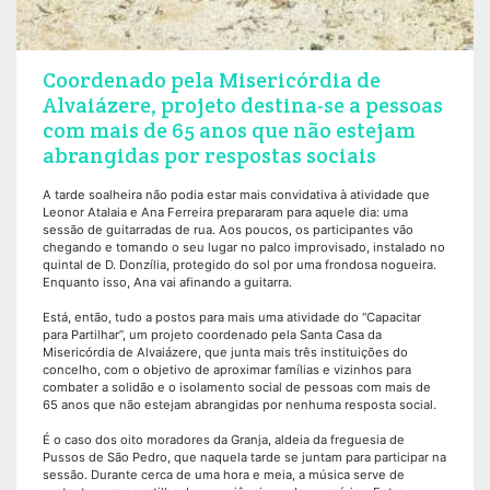
Coordenado pela Misericórdia de
Alvaiázere, projeto destina-se a pessoas
com mais de 65 anos que não estejam
abrangidas por respostas sociais
A tarde soalheira não podia estar mais convidativa à atividade que
Leonor Atalaia e Ana Ferreira prepararam para aquele dia: uma
sessão de guitarradas de rua. Aos poucos, os participantes vão
chegando e tomando o seu lugar no palco improvisado, instalado no
quintal de D. Donzília, protegido do sol por uma frondosa nogueira.
Enquanto isso, Ana vai afinando a guitarra.
Está, então, tudo a postos para mais uma atividade do “Capacitar
para Partilhar”, um projeto coordenado pela Santa Casa da
Misericórdia de Alvaiázere, que junta mais três instituições do
concelho, com o objetivo de aproximar famílias e vizinhos para
combater a solidão e o isolamento social de pessoas com mais de
65 anos que não estejam abrangidas por nenhuma resposta social.
É o caso dos oito moradores da Granja, aldeia da freguesia de
Pussos de São Pedro, que naquela tarde se juntam para participar na
sessão. Durante cerca de uma hora e meia, a música serve de