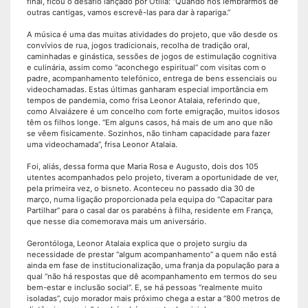
final, ficou o desafio lançado por Otília: “Quando nos lembrarmos de
outras cantigas, vamos escrevê-las para dar à rapariga.”
A música é uma das muitas atividades do projeto, que vão desde os
convívios de rua, jogos tradicionais, recolha de tradição oral,
caminhadas e ginástica, sessões de jogos de estimulação cognitiva
e culinária, assim como “aconchego espiritual” com visitas com o
padre, acompanhamento telefónico, entrega de bens essenciais ou
videochamadas. Estas últimas ganharam especial importância em
tempos de pandemia, como frisa Leonor Atalaia, referindo que,
como Alvaiázere é um concelho com forte emigração, muitos idosos
têm os filhos longe. “Em alguns casos, há mais de um ano que não
se vêem fisicamente. Sozinhos, não tinham capacidade para fazer
uma videochamada”, frisa Leonor Atalaia.
Foi, aliás, dessa forma que Maria Rosa e Augusto, dois dos 105
utentes acompanhados pelo projeto, tiveram a oportunidade de ver,
pela primeira vez, o bisneto. Aconteceu no passado dia 30 de
março, numa ligação proporcionada pela equipa do “Capacitar para
Partilhar” para o casal dar os parabéns à filha, residente em França,
que nesse dia comemorava mais um aniversário.
Gerontóloga, Leonor Atalaia explica que o projeto surgiu da
necessidade de prestar “algum acompanhamento” a quem não está
ainda em fase de institucionalização, uma franja da população para a
qual “não há respostas que dê acompanhamento em termos do seu
bem-estar e inclusão social”. E, se há pessoas “realmente muito
isoladas”, cujo morador mais próximo chega a estar a “800 metros de