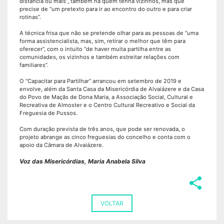
distância ou mais”, também há quem tenha vizinhos, mas que
precise de “um pretexto para ir ao encontro do outro e para criar
rotinas”.
A técnica frisa que não se pretende olhar para as pessoas de “uma
forma assistencialista, mas, sim, retirar o melhor que têm para
oferecer”, com o intuito “de haver muita partilha entre as
comunidades, os vizinhos e também estreitar relações com
familiares”.
O “Capacitar para Partilhar” arrancou em setembro de 2019 e
envolve, além da Santa Casa da Misericórdia de Alvaiázere e da Casa
do Povo de Maçãs de Dona Maria, a Associação Social, Cultural e
Recreativa de Almoster e o Centro Cultural Recreativo e Social da
Freguesia de Pussos.
Com duração prevista de três anos, que pode ser renovada, o
projeto abrange as cinco freguesias do concelho e conta com o
apoio da Câmara de Alvaiázere.
Voz das Misericórdias, Maria Anabela Silva
share
VOLTAR