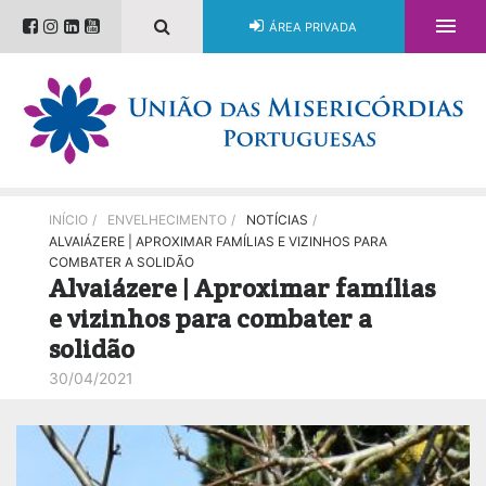

ÁREA PRIVADA
INÍCIO
/
ENVELHECIMENTO
/
NOTÍCIAS
/
ALVAIÁZERE | APROXIMAR FAMÍLIAS E VIZINHOS PARA
COMBATER A SOLIDÃO
Alvaiázere | Aproximar famílias
e vizinhos para combater a
solidão
30/04/2021