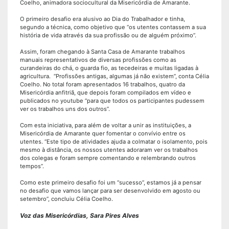
Coelho, animadora sociocultural da Misericórdia de Amarante.
O primeiro desafio era alusivo ao Dia do Trabalhador e tinha,
segundo a técnica, como objetivo que “os utentes contassem a sua
história de vida através da sua profissão ou de alguém próximo”.
Assim, foram chegando à Santa Casa de Amarante trabalhos
manuais representativos de diversas profissões como as
curandeiras do chá, o guarda fio, as tecedeiras e muitas ligadas à
agricultura. “Profissões antigas, algumas já não existem”, conta Célia
Coelho. No total foram apresentados 16 trabalhos, quatro da
Misericórdia anfitriã, que depois foram compilados em vídeo e
publicados no youtube “para que todos os participantes pudessem
ver os trabalhos uns dos outros”.
Com esta iniciativa, para além de voltar a unir as instituições, a
Misericórdia de Amarante quer fomentar o convívio entre os
utentes. “Este tipo de atividades ajuda a colmatar o isolamento, pois
mesmo à distância, os nossos utentes adoraram ver os trabalhos
dos colegas e foram sempre comentando e relembrando outros
tempos”.
Como este primeiro desafio foi um “sucesso”, estamos já a pensar
no desafio que vamos lançar para ser desenvolvido em agosto ou
setembro”, concluiu Célia Coelho.
Voz das Misericórdias, Sara Pires Alves