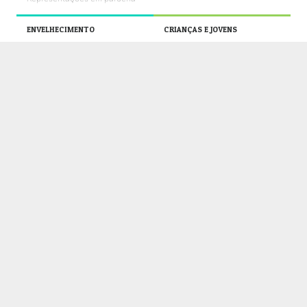
ENVELHECIMENTO
CRIANÇAS E JOVENS
O que fazemos
O que fazemos
Notícias
Notícias
Galerias de fotos
Galerias de fotos
Vídeos UMPtv
Vídeos UMPtv
REABILITAÇÃO
SAÚDE
O que fazemos
O que fazemos
Notícias
Notícias
Galerias de fotos
Galerias de fotos
Vídeos UMPtv
Vídeos UMPtv
COMUNICAÇÃO
UMPTV
GALERIA
NOTÍCIAS
CONTACTOS