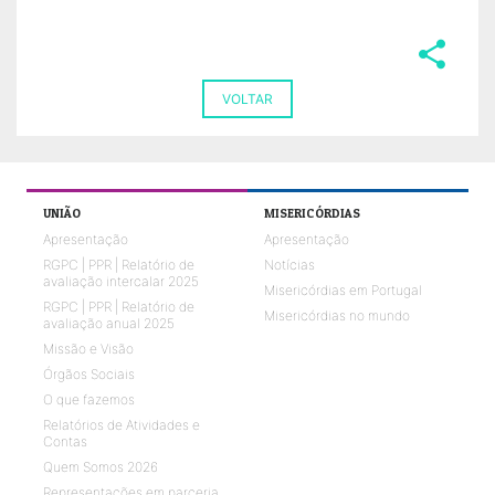
share
VOLTAR
UNIÃO
MISERICÓRDIAS
Apresentação
Apresentação
RGPC | PPR | Relatório de
Notícias
avaliação intercalar 2025
Misericórdias em Portugal
RGPC | PPR | Relatório de
Misericórdias no mundo
avaliação anual 2025
Missão e Visão
Órgãos Sociais
O que fazemos
Relatórios de Atividades e
Contas
Quem Somos 2026
Representações em parceria