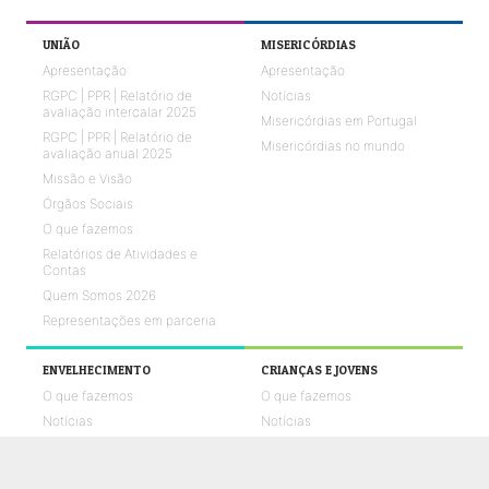
UNIÃO
MISERICÓRDIAS
Apresentação
Apresentação
RGPC | PPR | Relatório de
Notícias
avaliação intercalar 2025
Misericórdias em Portugal
RGPC | PPR | Relatório de
Misericórdias no mundo
avaliação anual 2025
Missão e Visão
Órgãos Sociais
O que fazemos
Relatórios de Atividades e
Contas
Quem Somos 2026
Representações em parceria
ENVELHECIMENTO
CRIANÇAS E JOVENS
O que fazemos
O que fazemos
Notícias
Notícias
Galerias de fotos
Galerias de fotos
Vídeos UMPtv
Vídeos UMPtv