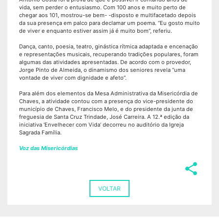
vida, sem perder o entusiasmo. Com 100 anos e muito perto de
chegar aos 101, mostrou-se bem- -disposto e multifacetado depois
da sua presença em palco para declamar um poema. “Eu gosto muito
de viver e enquanto estiver assim já é muito bom”, referiu.
Dança, canto, poesia, teatro, ginástica rítmica adaptada e encenação
e representações musicais, recuperando tradições populares, foram
algumas das atividades apresentadas. De acordo com o provedor,
Jorge Pinto de Almeida, o dinamismo dos seniores revela “uma
vontade de viver com dignidade e afeto”.
Para além dos elementos da Mesa Administrativa da Misericórdia de
Chaves, a atividade contou com a presença do vice-presidente do
município de Chaves, Francisco Melo, e do presidente da junta de
freguesia de Santa Cruz Trindade, José Carreira. A 12.ª edição da
iniciativa ‘Envelhecer com Vida’ decorreu no auditório da Igreja
Sagrada Família.
Voz das Misericórdias
share
VOLTAR