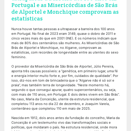
Portugal e as Misericórdias de São Brás
de Alportel e Monchique comprovam as
estatísticas
Nunca houve tantas pessoas a ultrapassar a barreira dos 100 anos
em Portugal. No final de 2023 eram 3149, quase o dobro de 2011 e
cinco vezes mais do que em 2001 (INE). E os números indicam que
mais de 80% dos centenários são mulheres. As Misericórdias de São
Brás de Alportel e Monchique, no Algarve, comprovam as
estatísticas, com recordes de longevidade entre as utentes do sexo
feminino.
O provedor da Misericórdia de São Brás de Alportel, Júlio Pereira,
aponta três causas possíveis: a “genética, em primeiro lugar, uma fé
e energia interior muito forte e, por fim, cuidados de qualidade”. Por
isso, diz-nos em tom de brincadeira que o “Algarve não é só sol e
praia”, mas também terra de longevidade. “Neste momento há,
segundo o que consegui apurar, quatro supercentenários, ou seja,
com mais de 110 anos, em Portugal. E dois deles vivem em São Brás”.
No caso, Maria da Conceição, utente da estrutura residencial, que
completou 113 anos no dia 22 de dezembro, e Joaquim Varela,
conterrâneo que completou 110 em maio de 2025.
Nascida em 1912, dois anos antes da fundação do concelho, Maria da
Conceição é um testemunho vivo das transformações sociais e
políticas, que moldaram o país. Na estrutura residencial, onde mora