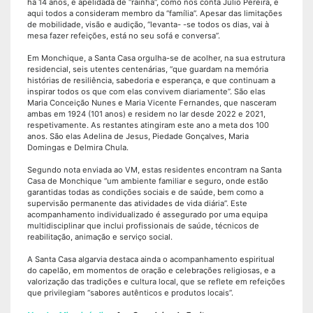
há 14 anos, é apelidada de “rainha”, como nos conta Júlio Pereira, e
aqui todos a consideram membro da “família”. Apesar das limitações
de mobilidade, visão e audição, “levanta- -se todos os dias, vai à
mesa fazer refeições, está no seu sofá e conversa”.
Em Monchique, a Santa Casa orgulha-se de acolher, na sua estrutura
residencial, seis utentes centenárias, “que guardam na memória
histórias de resiliência, sabedoria e esperança, e que continuam a
inspirar todos os que com elas convivem diariamente”. São elas
Maria Conceição Nunes e Maria Vicente Fernandes, que nasceram
ambas em 1924 (101 anos) e residem no lar desde 2022 e 2021,
respetivamente. As restantes atingiram este ano a meta dos 100
anos. São elas Adelina de Jesus, Piedade Gonçalves, Maria
Domingas e Delmira Chula.
Segundo nota enviada ao VM, estas residentes encontram na Santa
Casa de Monchique “um ambiente familiar e seguro, onde estão
garantidas todas as condições sociais e de saúde, bem como a
supervisão permanente das atividades de vida diária”. Este
acompanhamento individualizado é assegurado por uma equipa
multidisciplinar que inclui profissionais de saúde, técnicos de
reabilitação, animação e serviço social.
A Santa Casa algarvia destaca ainda o acompanhamento espiritual
do capelão, em momentos de oração e celebrações religiosas, e a
valorização das tradições e cultura local, que se reflete em refeições
que privilegiam “sabores autênticos e produtos locais”.