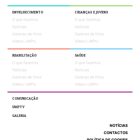
ENVELHECIMENTO
CRIANÇAS E JOVENS
O que fazemos
O que fazemos
Notícias
Notícias
Galerias de fotos
Galerias de fotos
Vídeos UMPtv
Vídeos UMPtv
REABILITAÇÃO
SAÚDE
O que fazemos
O que fazemos
Notícias
Notícias
Galerias de fotos
Galerias de fotos
Vídeos UMPtv
Vídeos UMPtv
COMUNICAÇÃO
UMPTV
GALERIA
NOTÍCIAS
CONTACTOS
POLÍTICA DE COOKIES