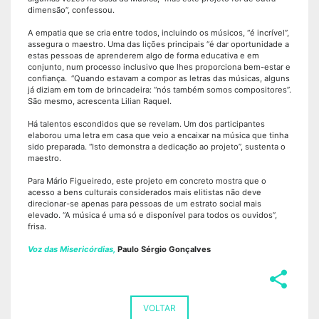
dimensão”, confessou.
A empatia que se cria entre todos, incluindo os músicos, “é incrível”,
assegura o maestro. Uma das lições principais “é dar oportunidade a
estas pessoas de aprenderem algo de forma educativa e em
conjunto, num processo inclusivo que lhes proporciona bem-estar e
confiança. “Quando estavam a compor as letras das músicas, alguns
já diziam em tom de brincadeira: “nós também somos compositores”.
São mesmo, acrescenta Lilian Raquel.
Há talentos escondidos que se revelam. Um dos participantes
elaborou uma letra em casa que veio a encaixar na música que tinha
sido preparada. “Isto demonstra a dedicação ao projeto”, sustenta o
maestro.
Para Mário Figueiredo, este projeto em concreto mostra que o
acesso a bens culturais considerados mais elitistas não deve
direcionar-se apenas para pessoas de um estrato social mais
elevado. “A música é uma só e disponível para todos os ouvidos”,
frisa.
Voz das Misericórdias,
Paulo Sérgio Gonçalves
share
VOLTAR