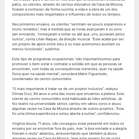
palco, os utentes, através do serviço educativo da Casa da Música,
ficaram a conhecer, de forma sucinta, a vida e a obra de um dos
compositores mais respeitados e influentes de todos os tempos.
Nos primeiros ensaios, os utentes “sentiram-se pouco expansivos e
muito retraídos”, mas à medida que as horas avançavam e os sons
iam entoando, “começaram a soltar-se até que, uns, puxavam pelos
outros”, conta Lilian Raquel, da direção musical. “Este acaba por ser
um projeto de apoio entre eles e os mais autónomos auxiliam os
menos funcionais”, sublinha.
Este tipo de programas ocupacionais “são importantíssimos para
promover o bem-estar e colmatar a solidão em que as pessoas se
encontram, com todas as consequências inerentes, quer na saúde
física quer na saúde mental”, considera Mário Figueiredo,
coordenador do centro comunitário.
“O mais importante é tratar-se de um projeto inclusivo”, realçou
Olinda Cruz, 84 anos e uma das vozes que encantou a plateia. Esta
utente do centro comunitário está habituada às lides artísticas. Já
fez teatro na universidade sénior, cantou em vários coros e atuou
algumas vezes na Casa da Música através de outros projetos. “Esta
foi uma ótima experiência e estou aberta a outras”, confidenciou.
Virgínia Sousa, 71 anos, não conseguiu estar presente em todos os
ensaios por se encontrar fora do país, mas “a boa vontade e a alegria
fizeram o resto” adiantou, acrescentando que também já atuou
algumas vezes na Casa da Música, “mas este projeto foi de outra