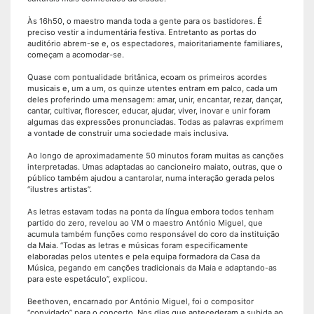
Às 16h50, o maestro manda toda a gente para os bastidores. É
preciso vestir a indumentária festiva. Entretanto as portas do
auditório abrem-se e, os espectadores, maioritariamente familiares,
começam a acomodar-se.
Quase com pontualidade britânica, ecoam os primeiros acordes
musicais e, um a um, os quinze utentes entram em palco, cada um
deles proferindo uma mensagem: amar, unir, encantar, rezar, dançar,
cantar, cultivar, florescer, educar, ajudar, viver, inovar e unir foram
algumas das expressões pronunciadas. Todas as palavras exprimem
a vontade de construir uma sociedade mais inclusiva.
Ao longo de aproximadamente 50 minutos foram muitas as canções
interpretadas. Umas adaptadas ao cancioneiro maiato, outras, que o
público também ajudou a cantarolar, numa interação gerada pelos
“ilustres artistas”.
As letras estavam todas na ponta da língua embora todos tenham
partido do zero, revelou ao VM o maestro António Miguel, que
acumula também funções como responsável do coro da instituição
da Maia. “Todas as letras e músicas foram especificamente
elaboradas pelos utentes e pela equipa formadora da Casa da
Música, pegando em canções tradicionais da Maia e adaptando-as
para este espetáculo”, explicou.
Beethoven, encarnado por António Miguel, foi o compositor
“convidado” para o concerto. Nos dias que antecederam a subida ao