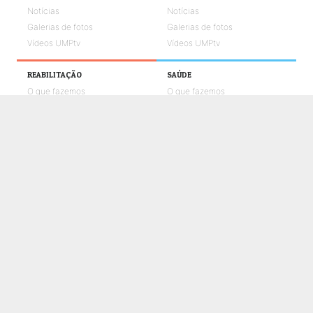
Notícias
Notícias
Galerias de fotos
Galerias de fotos
Vídeos UMPtv
Vídeos UMPtv
REABILITAÇÃO
SAÚDE
O que fazemos
O que fazemos
Notícias
Notícias
Galerias de fotos
Galerias de fotos
Vídeos UMPtv
Vídeos UMPtv
COMUNICAÇÃO
UMPTV
GALERIA
NOTÍCIAS
CONTACTOS
POLÍTICA DE COOKIES
POLÍTICA DE PRIVACIDADE E PROTEÇÃO DE DADOS
CANAL DE DENÚNCIAS
LIVRO DE RECLAMAÇÕES