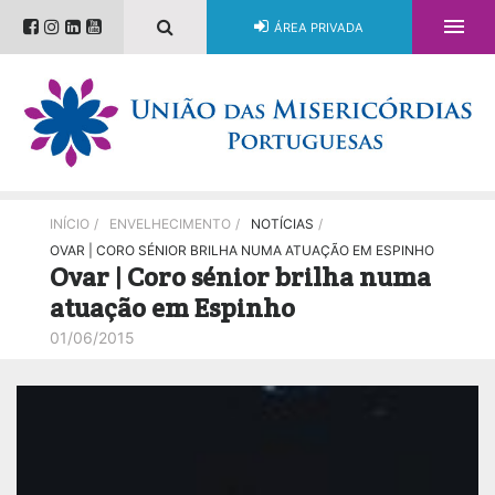

ÁREA PRIVADA
INÍCIO
/
ENVELHECIMENTO
/
NOTÍCIAS
/
OVAR | CORO SÉNIOR BRILHA NUMA ATUAÇÃO EM ESPINHO
Ovar | Coro sénior brilha numa
atuação em Espinho
01/06/2015