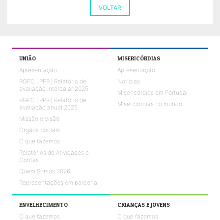
VOLTAR
UNIÃO
MISERICÓRDIAS
Apresentação
Apresentação
RGPC | PPR | Relatório de
Notícias
avaliação intercalar 2025
Misericórdias em Portugal
RGPC | PPR | Relatório de
Misericórdias no mundo
avaliação anual 2025
Missão e Visão
Órgãos Sociais
O que fazemos
Relatórios de Atividades e
Contas
Quem Somos 2026
Representações em parceria
ENVELHECIMENTO
CRIANÇAS E JOVENS
O que fazemos
O que fazemos