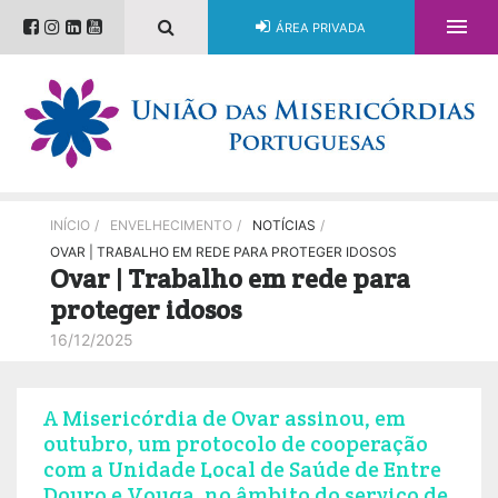

ÁREA PRIVADA
INÍCIO
/
ENVELHECIMENTO
/
NOTÍCIAS
/
OVAR | TRABALHO EM REDE PARA PROTEGER IDOSOS
Ovar | Trabalho em rede para
proteger idosos
16/12/2025
A Misericórdia de Ovar assinou, em
outubro, um protocolo de cooperação
com a Unidade Local de Saúde de Entre
Douro e Vouga, no âmbito do serviço de