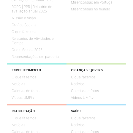
Misericórdias em Portugal
RGPC | PPR | Relatório de
Misericórdias no mundo
avaliação anual 2025
Missão e Visão
Órgãos Sociais
O que fazemos
Relatórios de Atividades e
Contas
Quem Somos 2026
Representações em parceria
ENVELHECIMENTO
CRIANÇAS E JOVENS
O que fazemos
O que fazemos
Notícias
Notícias
Galerias de fotos
Galerias de fotos
Vídeos UMPtv
Vídeos UMPtv
REABILITAÇÃO
SAÚDE
O que fazemos
O que fazemos
Notícias
Notícias
Galerias de fotos
Galerias de fotos