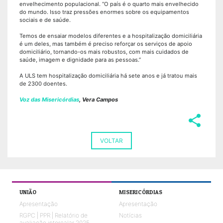
envelhecimento populacional. “O país é o quarto mais envelhecido
do mundo. Isso traz pressões enormes sobre os equipamentos
sociais e de saúde.
Temos de ensaiar modelos diferentes e a hospitalização domiciliária
é um deles, mas também é preciso reforçar os serviços de apoio
domiciliário, tornando-os mais robustos, com mais cuidados de
saúde, imagem e dignidade para as pessoas.”
A ULS tem hospitalização domiciliária há sete anos e já tratou mais
de 2300 doentes.
Voz das Misericórdias
, Vera Campos
share
VOLTAR
UNIÃO
MISERICÓRDIAS
Apresentação
Apresentação
RGPC | PPR | Relatório de
Notícias
avaliação intercalar 2025