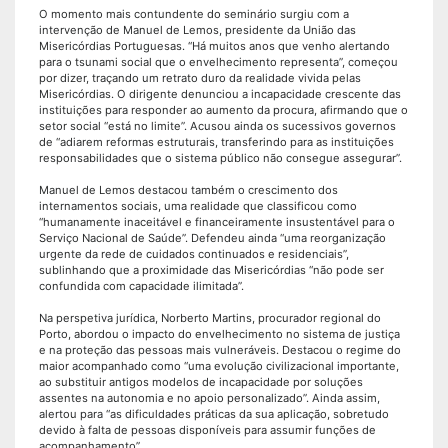
O momento mais contundente do seminário surgiu com a
intervenção de Manuel de Lemos, presidente da União das
Misericórdias Portuguesas. “Há muitos anos que venho alertando
para o tsunami social que o envelhecimento representa”, começou
por dizer, traçando um retrato duro da realidade vivida pelas
Misericórdias. O dirigente denunciou a incapacidade crescente das
instituições para responder ao aumento da procura, afirmando que o
setor social “está no limite”. Acusou ainda os sucessivos governos
de “adiarem reformas estruturais, transferindo para as instituições
responsabilidades que o sistema público não consegue assegurar”.
Manuel de Lemos destacou também o crescimento dos
internamentos sociais, uma realidade que classificou como
“humanamente inaceitável e financeiramente insustentável para o
Serviço Nacional de Saúde”. Defendeu ainda “uma reorganização
urgente da rede de cuidados continuados e residenciais”,
sublinhando que a proximidade das Misericórdias “não pode ser
confundida com capacidade ilimitada”.
Na perspetiva jurídica, Norberto Martins, procurador regional do
Porto, abordou o impacto do envelhecimento no sistema de justiça
e na proteção das pessoas mais vulneráveis. Destacou o regime do
maior acompanhado como “uma evolução civilizacional importante,
ao substituir antigos modelos de incapacidade por soluções
assentes na autonomia e no apoio personalizado”. Ainda assim,
alertou para “as dificuldades práticas da sua aplicação, sobretudo
devido à falta de pessoas disponíveis para assumir funções de
acompanhamento”.