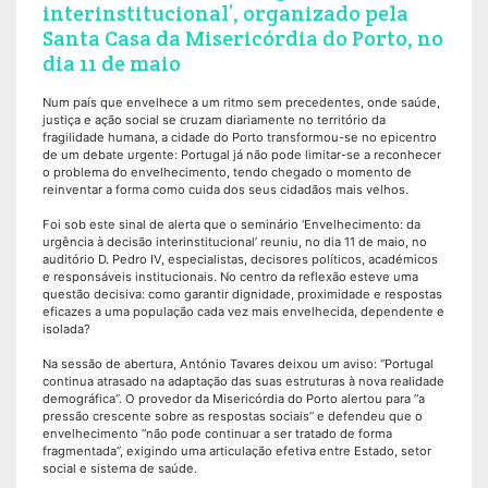
interinstitucional’, organizado pela
Santa Casa da Misericórdia do Porto, no
dia 11 de maio
Num país que envelhece a um ritmo sem precedentes, onde saúde,
justiça e ação social se cruzam diariamente no território da
fragilidade humana, a cidade do Porto transformou-se no epicentro
de um debate urgente: Portugal já não pode limitar-se a reconhecer
o problema do envelhecimento, tendo chegado o momento de
reinventar a forma como cuida dos seus cidadãos mais velhos.
Foi sob este sinal de alerta que o seminário ‘Envelhecimento: da
urgência à decisão interinstitucional’ reuniu, no dia 11 de maio, no
auditório D. Pedro IV, especialistas, decisores políticos, académicos
e responsáveis institucionais. No centro da reflexão esteve uma
questão decisiva: como garantir dignidade, proximidade e respostas
eficazes a uma população cada vez mais envelhecida, dependente e
isolada?
Na sessão de abertura, António Tavares deixou um aviso: “Portugal
continua atrasado na adaptação das suas estruturas à nova realidade
demográfica”. O provedor da Misericórdia do Porto alertou para “a
pressão crescente sobre as respostas sociais” e defendeu que o
envelhecimento “não pode continuar a ser tratado de forma
fragmentada”, exigindo uma articulação efetiva entre Estado, setor
social e sistema de saúde.