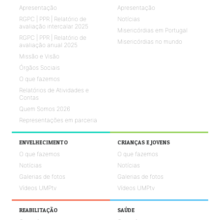
Apresentação
Apresentação
RGPC | PPR | Relatório de
Notícias
avaliação intercalar 2025
Misericórdias em Portugal
RGPC | PPR | Relatório de
Misericórdias no mundo
avaliação anual 2025
Missão e Visão
Órgãos Sociais
O que fazemos
Relatórios de Atividades e
Contas
Quem Somos 2026
Representações em parceria
ENVELHECIMENTO
CRIANÇAS E JOVENS
O que fazemos
O que fazemos
Notícias
Notícias
Galerias de fotos
Galerias de fotos
Vídeos UMPtv
Vídeos UMPtv
REABILITAÇÃO
SAÚDE