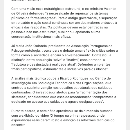
Com uma visão mais estratégica e estrutural, o ex-ministro Valente
de Oliveira defendeu “a necessidade de repensar os sistemas
públicos de forma integrada”. Para o antigo governante, a separação
entre saúde e ação social continua a ser um dos maiores entraves à
eficácia das respostas. “As políticas devem estar centradas na
pessoa e não nas estruturas”, sublinhou, apelando a uma
coordenação institucional mais eficaz.
Já Maria João Quintela, presidente da Associação Portuguesa de
Psicogerontologia, trouxe para o debate uma reflexão crítica sobre a
forma como a sociedade encara o envelhecimento. Contestou a
distinção entre população “ativa” e “inativa”, considerando-a
“redutora e desajustada à realidade atual”. Defendeu ambientes
“mais participativos, estimulantes e inclusivos para os idosos”.
A análise mais técnica coube a Ricardo Rodrigues, do Centro de
Investigação em Sociologia Económica e das Organizações, que
centrou a sua intervenção nos desafios estruturais dos cuidados
continuados. O investigador alertou para “a fragmentação dos
sistemas”, considerando que essa descoordenação “compromete a
equidade no acesso aos cuidados e agrava desigualdades”.
Durante a tarde, o seminário aproximou-se da dimensão humana
com a exibição do vídeo ‘O tempo na primeira pessoa’, onde
experiências reais deram rosto e emoção às reflexões técnicas do
encontro.