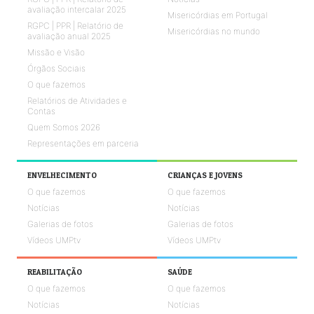
avaliação intercalar 2025
Misericórdias em Portugal
RGPC | PPR | Relatório de
Misericórdias no mundo
avaliação anual 2025
Missão e Visão
Órgãos Sociais
O que fazemos
Relatórios de Atividades e
Contas
Quem Somos 2026
Representações em parceria
ENVELHECIMENTO
CRIANÇAS E JOVENS
O que fazemos
O que fazemos
Notícias
Notícias
Galerias de fotos
Galerias de fotos
Vídeos UMPtv
Vídeos UMPtv
REABILITAÇÃO
SAÚDE
O que fazemos
O que fazemos
Notícias
Notícias