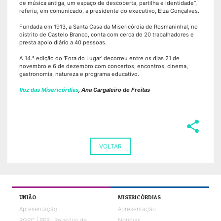
de música antiga, um espaço de descoberta, partilha e identidade”,
referiu, em comunicado, a presidente do executivo, Elza Gonçalves.
Fundada em 1913, a Santa Casa da Misericórdia de Rosmaninhal, no
distrito de Castelo Branco, conta com cerca de 20 trabalhadores e
presta apoio diário a 40 pessoas.
A 14.ª edição do ‘Fora do Lugar’ decorreu entre os dias 21 de
novembro e 6 de dezembro com concertos, encontros, cinema,
gastronomia, natureza e programa educativo.
Voz das Misericórdias
, Ana Cargaleiro de Freitas
share
VOLTAR
UNIÃO
MISERICÓRDIAS
Apresentação
Apresentação
RGPC | PPR | Relatório de
Notícias