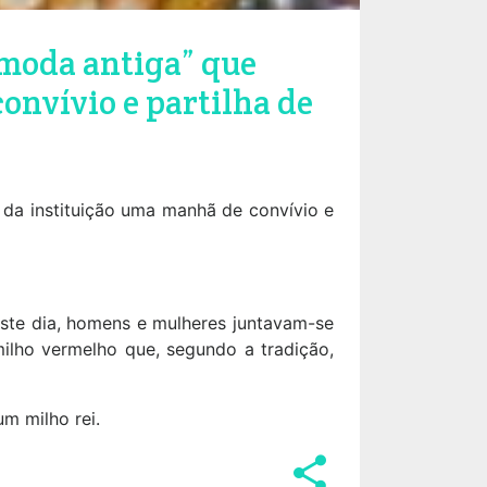
 moda antiga” que
onvívio e partilha de
da instituição uma manhã de convívio e
Neste dia, homens e mulheres juntavam-se
milho vermelho que, segundo a tradição,
m milho rei.
share