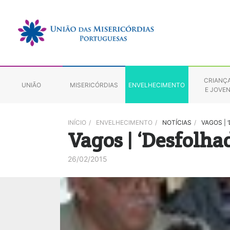
CRIANÇ
UNIÃO
MISERICÓRDIAS
ENVELHECIMENTO
E JOVE
INÍCIO
/
ENVELHECIMENTO
/
NOTÍCIAS
/
VAGOS |
Vagos | ‘Desfolha
26/02/2015