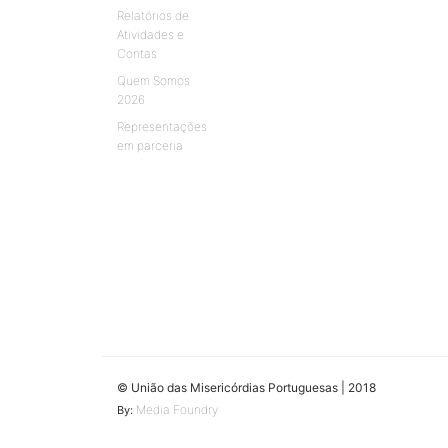
Relatórios de
Atividades e
Contas
Quem Somos
2026
Representações
em parceria
© União das Misericórdias Portuguesas | 2018
Media Foundry
By: