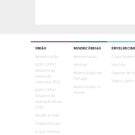
UNIÃO
MISERICÓRDIAS
ENVELHECIM
Apresentação
Apresentação
O que fazemo
RGPC | PPR |
Notícias
Notícias
Relatório de
Misericórdias em
Galerias de fo
avaliação
Portugal
Vídeos UMPtv
intercalar 2025
Misericórdias no
RGPC | PPR |
mundo
Relatório de
avaliação anual
2025
Missão e Visão
Órgãos Sociais
O que fazemos