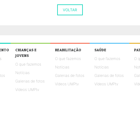
VOLTAR
ENTO
CRIANÇAS E
REABILITAÇÃO
SAÚDE
PA
JOVENS
s
O que fazemos
O que fazemos
O 
O que fazemos
Notícias
Notícias
Not
Notícias
tos
Galerias de fotos
Galerias de fotos
Gal
Galerias de fotos
Vídeos UMPtv
Vídeos UMPtv
Víd
Vídeos UMPtv