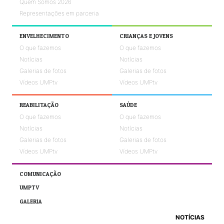
Quem Somos 2026
Representações em parceria
ENVELHECIMENTO
CRIANÇAS E JOVENS
O que fazemos
O que fazemos
Notícias
Notícias
Galerias de fotos
Galerias de fotos
Vídeos UMPtv
Vídeos UMPtv
REABILITAÇÃO
SAÚDE
O que fazemos
O que fazemos
Notícias
Notícias
Galerias de fotos
Galerias de fotos
Vídeos UMPtv
Vídeos UMPtv
COMUNICAÇÃO
UMPTV
GALERIA
NOTÍCIAS