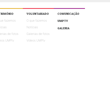
TRIMÓNIO
VOLUNTARIADO
COMUNICAÇÃO
que fazemos
O que fazemos
UMPTV
ícias
Notícias
GALERIA
erias de fotos
Galerias de fotos
eos UMPtv
Vídeos UMPtv