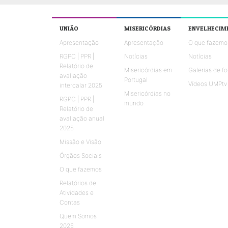
UNIÃO
MISERICÓRDIAS
ENVELHECIM
Apresentação
Apresentação
O que fazemo
RGPC | PPR |
Notícias
Notícias
Relatório de
Misericórdias em
Galerias de fo
avaliação
Portugal
Vídeos UMPtv
intercalar 2025
Misericórdias no
RGPC | PPR |
mundo
Relatório de
avaliação anual
2025
Missão e Visão
Órgãos Sociais
O que fazemos
Relatórios de
Atividades e
Contas
Quem Somos
2026