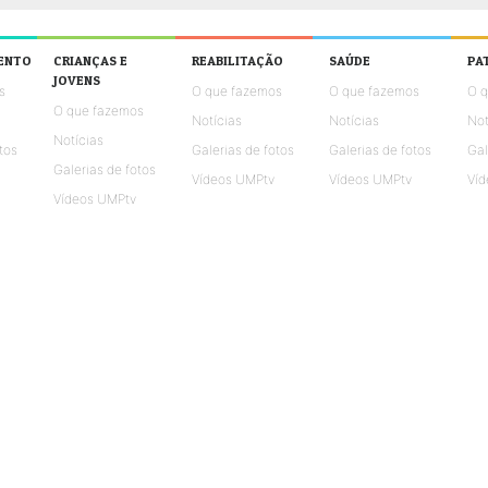
ENTO
CRIANÇAS E
REABILITAÇÃO
SAÚDE
PA
JOVENS
s
O que fazemos
O que fazemos
O 
O que fazemos
Notícias
Notícias
Not
Notícias
tos
Galerias de fotos
Galerias de fotos
Gal
Galerias de fotos
Vídeos UMPtv
Vídeos UMPtv
Víd
Vídeos UMPtv