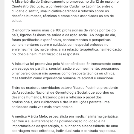
A Misericórdia do Entroncamento promoveu, no dia 12 de maio, no
Cineteatro São João, a conferência ‘Cuidar no Labirinto: entre o
cuidar e o sentir’, uma iniciativa dedicada à reflexão sobre os
desafios humanos, técnicos e emocionais associados ao ato de
cuidar.
O encontro reuniu mais de 100 profissionais de vários pontos do
país, ligados às áreas da saúde e da ação social. Ao longo do dia,
foram partilhadas experiências, conhecimentos e perspetivas
complementares sobre o cuidado, com especial enfoque no
envelhecimento, na demência, na relação terapêutica, na medicação
no idoso e na humanização das respostas.
A iniciativa foi promovida pela Misericórdia do Entroncamento como
um espaço de partilha, sensibilização e conhecimento, procurando
olhar para o cuidar não apenas como resposta técnica ou clínica,
mas também como experiência humana, relacional e emocional.
Entre os oradores convidados esteve Ricardo Pocinho, presidente
da Associação Nacional de Gerontologia Social, que abordou os
desafios humanos, trazendo para a reflexão o papel dos
profissionais, dos cuidadores e das instituições perante uma
sociedade cada vez mais envelhecida.
A médica Márcia Melo, especialista em medicina interna geriátrica,
centrou a sua intervenção na polimedicação no idoso e na
importância da desprescrição, sublinhando a necessidade de uma
abordagem mais criteriosa, individualizada e centrada na pessoa.