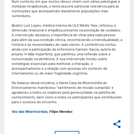
Num contexto em que muitos idosos vivem com várias patologias e
múltiplas terapêuticas, o tema assume particular relevância para as
instituições que acompanham diariamente populações mais
vulneráveis.
Beatriz Luís Lopes, médica interna da ULS Médio Tejo, reforçou a
dimensão relacional e empática presente na prestação de cuidados.
A intervenção destacou a importância de olhar para cada pessoa
para além da sua condição clínica, reconhecendo a individualidade, a
história e as necessidades de cada utente. A conferência contou
ainda com a participação da enfermeira Carmen Garcia, autora do
projeto ‘A Mãe Imperfeita’, que partilhou uma reflexão sobre a
comunicação na demência. A sua intervenção incidiu sobre
estratégias essenciais para melhorar a interação, o
acompanhamento e a relação com pessoas em contexto de
internamento ou de maior fragilidade cognitiva.
No balanço desta iniciativa, a Santa Casa da Misericórdia do
Entroncamento manifestou “sentimento de missão cumprida” e
agradeceu a todos os oradores pela generosidade na partilha de
conhecimento, bem como a todos os participantes que contribuíram
para o sucesso do encontro.
Voz das Misericórdias
, Filipe Mendes
share