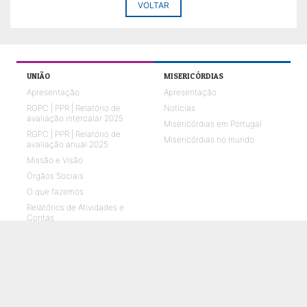
VOLTAR
UNIÃO
MISERICÓRDIAS
Apresentação
Apresentação
RGPC | PPR | Relatório de
Notícias
avaliação intercalar 2025
Misericórdias em Portugal
RGPC | PPR | Relatório de
Misericórdias no mundo
avaliação anual 2025
Missão e Visão
Órgãos Sociais
O que fazemos
Relatórios de Atividades e
Contas
Quem Somos 2026
Representações em parceria
ENVELHECIMENTO
CRIANÇAS E JOVENS
O que fazemos
O que fazemos