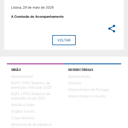
Lisboa, 29 de maio de 2026
A Comissão de Acompanhamento
share
VOLTAR
UNIÃO
MISERICÓRDIAS
Apresentação
Apresentação
RGPC | PPR | Relatório de
Notícias
avaliação intercalar 2025
Misericórdias em Portugal
RGPC | PPR | Relatório de
Misericórdias no mundo
avaliação anual 2025
Missão e Visão
Órgãos Sociais
O que fazemos
Relatórios de Atividades e