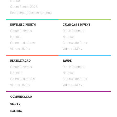
Contas
Quem Somos 2026
Representações em parceria
ENVELHECIMENTO
CRIANÇAS E JOVENS
O que fazemos
O que fazemos
Notícias
Notícias
Galerias de fotos
Galerias de fotos
Vídeos UMPtv
Vídeos UMPtv
REABILITAÇÃO
SAÚDE
O que fazemos
O que fazemos
Notícias
Notícias
Galerias de fotos
Galerias de fotos
Vídeos UMPtv
Vídeos UMPtv
COMUNICAÇÃO
UMPTV
GALERIA