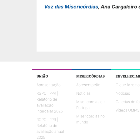
Voz das Misericórdias
, Ana Cargaleiro 
UNIÃO
MISERICÓRDIAS
ENVELHECIM
Apresentação
Apresentação
O que fazemo
RGPC | PPR |
Notícias
Notícias
Relatório de
Misericórdias em
Galerias de fo
avaliação
Portugal
Vídeos UMPtv
intercalar 2025
Misericórdias no
RGPC | PPR |
mundo
Relatório de
avaliação anual
2025