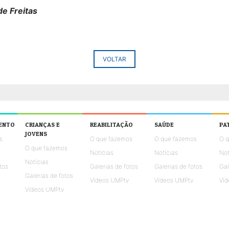
de Freitas
VOLTAR
ENTO
CRIANÇAS E
REABILITAÇÃO
SAÚDE
PA
JOVENS
s
O que fazemos
O que fazemos
O 
O que fazemos
Notícias
Notícias
Not
Notícias
tos
Galerias de fotos
Galerias de fotos
Gal
Galerias de fotos
Vídeos UMPtv
Vídeos UMPtv
Víd
Vídeos UMPtv