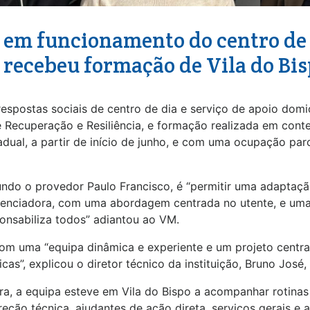
 em funcionamento do centro de 
 recebeu formação de Vila do Bis
respostas sociais de centro de dia e serviço de apoio domic
de Recuperação e Resiliência, e formação realizada em cont
adual, a partir de início de junho, e com uma ocupação par
undo o provedor Paulo Francisco, é “permitir uma adaptaç
erenciadora, com uma abordagem centrada no utente, e uma
ponsabiliza todos” adiantou ao VM.
com uma “equipa dinâmica e experiente e um projeto centra
ficas”, explicou o diretor técnico da instituição, Bruno Jo
, a equipa esteve em Vila do Bispo a acompanhar rotinas 
reção técnica, ajudantes de ação direta, serviços gerais e