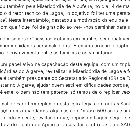
u também pela Misericórdia de Albufeira, no dia 14 de mai
o o diretor técnico de Lagoa, “o objetivo foi ter uma pers
nte”. Neste intercâmbio, destacou a motivação da equipa e
com que fiquei foi de gratidão ao ver- -nos caminhar para u
luem-se desde “pessoas isoladas em montes, sem qualquer r
ocuram cuidados personalizados”. A equipa procura adapta
o e envolvimento entre as famílias e os voluntários.
 um papel ativo na capacitação desta equipa, com um triplo 
córdias do Algarve, revitalizar a Misericórdia de Lagoa e fo
e é também presidente do Secretariado Regional (SR) de F
estar no Algarve, ajudar quem está em dificuldades porqu
é este: o bem não tem patente, só temos de o replicar veze
gional de Faro tem replicado esta estratégia com outras Sa
ivação das irmandades, algumas com “quase 500 anos e uma 
Armindo Vicente, revelando que, depois de Lagoa, seguir-se
tura do Centro de Apoio a Idosos (lar, centro de dia e SAD