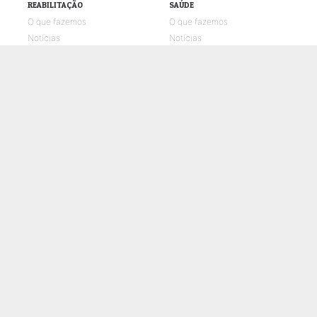
REABILITAÇÃO
SAÚDE
O que fazemos
O que fazemos
Notícias
Notícias
Galerias de fotos
Galerias de fotos
Vídeos UMPtv
Vídeos UMPtv
COMUNICAÇÃO
UMPTV
GALERIA
NOTÍCIAS
CONTACTOS
POLÍTICA DE COOKIES
POLÍTICA DE PRIVACIDADE E PROTEÇÃO DE DADOS
CANAL DE DENÚNCIAS
LIVRO DE RECLAMAÇÕES