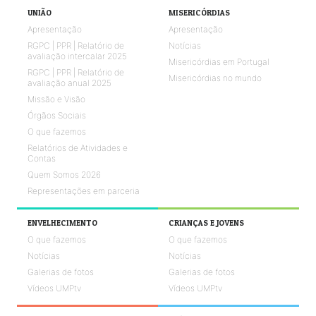
UNIÃO
MISERICÓRDIAS
Apresentação
Apresentação
RGPC | PPR | Relatório de
Notícias
avaliação intercalar 2025
Misericórdias em Portugal
RGPC | PPR | Relatório de
Misericórdias no mundo
avaliação anual 2025
Missão e Visão
Órgãos Sociais
O que fazemos
Relatórios de Atividades e
Contas
Quem Somos 2026
Representações em parceria
ENVELHECIMENTO
CRIANÇAS E JOVENS
O que fazemos
O que fazemos
Notícias
Notícias
Galerias de fotos
Galerias de fotos
Vídeos UMPtv
Vídeos UMPtv