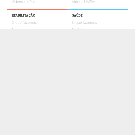
Vídeos UMPtv
Vídeos UMPtv
REABILITAÇÃO
SAÚDE
O que fazemos
O que fazemos
Notícias
Notícias
Galerias de fotos
Galerias de fotos
Vídeos UMPtv
Vídeos UMPtv
COMUNICAÇÃO
UMPTV
GALERIA
NOTÍCIAS
CONTACTOS
POLÍTICA DE COOKIES
POLÍTICA DE PRIVACIDADE E PROTEÇÃO DE DADOS
CANAL DE DENÚNCIAS
LIVRO DE RECLAMAÇÕES