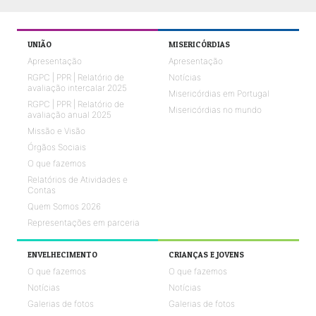
UNIÃO
MISERICÓRDIAS
Apresentação
Apresentação
RGPC | PPR | Relatório de
Notícias
avaliação intercalar 2025
Misericórdias em Portugal
RGPC | PPR | Relatório de
Misericórdias no mundo
avaliação anual 2025
Missão e Visão
Órgãos Sociais
O que fazemos
Relatórios de Atividades e
Contas
Quem Somos 2026
Representações em parceria
ENVELHECIMENTO
CRIANÇAS E JOVENS
O que fazemos
O que fazemos
Notícias
Notícias
Galerias de fotos
Galerias de fotos