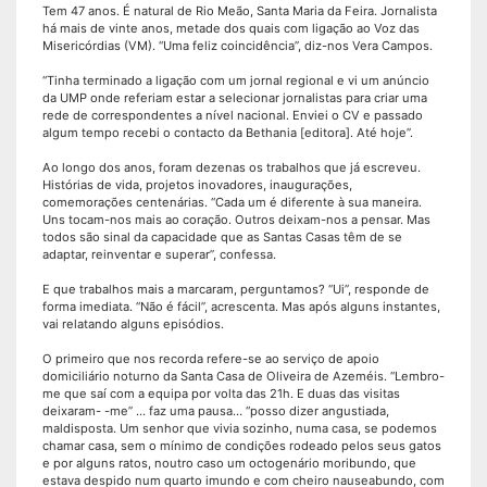
Tem 47 anos. É natural de Rio Meão, Santa Maria da Feira. Jornalista
há mais de vinte anos, metade dos quais com ligação ao Voz das
Misericórdias (VM). “Uma feliz coincidência”, diz-nos Vera Campos.
“Tinha terminado a ligação com um jornal regional e vi um anúncio
da UMP onde referiam estar a selecionar jornalistas para criar uma
rede de correspondentes a nível nacional. Enviei o CV e passado
algum tempo recebi o contacto da Bethania [editora]. Até hoje”.
Ao longo dos anos, foram dezenas os trabalhos que já escreveu.
Histórias de vida, projetos inovadores, inaugurações,
comemorações centenárias. “Cada um é diferente à sua maneira.
Uns tocam-nos mais ao coração. Outros deixam-nos a pensar. Mas
todos são sinal da capacidade que as Santas Casas têm de se
adaptar, reinventar e superar”, confessa.
E que trabalhos mais a marcaram, perguntamos? “Ui”, responde de
forma imediata. “Não é fácil”, acrescenta. Mas após alguns instantes,
vai relatando alguns episódios.
O primeiro que nos recorda refere-se ao serviço de apoio
domiciliário noturno da Santa Casa de Oliveira de Azeméis. “Lembro-
me que saí com a equipa por volta das 21h. E duas das visitas
deixaram- -me” … faz uma pausa… “posso dizer angustiada,
maldisposta. Um senhor que vivia sozinho, numa casa, se podemos
chamar casa, sem o mínimo de condições rodeado pelos seus gatos
e por alguns ratos, noutro caso um octogenário moribundo, que
estava despido num quarto imundo e com cheiro nauseabundo, com