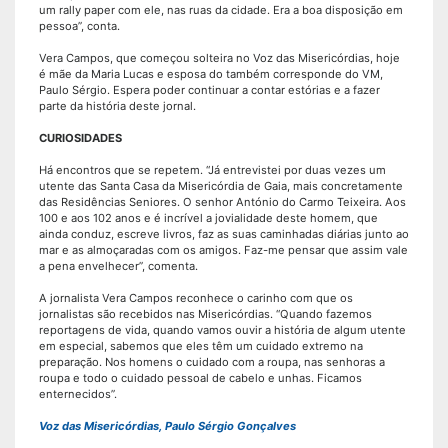
um rally paper com ele, nas ruas da cidade. Era a boa disposição em
pessoa”, conta.
Vera Campos, que começou solteira no Voz das Misericórdias, hoje
é mãe da Maria Lucas e esposa do também corresponde do VM,
Paulo Sérgio. Espera poder continuar a contar estórias e a fazer
parte da história deste jornal.
CURIOSIDADES
Há encontros que se repetem. “Já entrevistei por duas vezes um
utente das Santa Casa da Misericórdia de Gaia, mais concretamente
das Residências Seniores. O senhor António do Carmo Teixeira. Aos
100 e aos 102 anos e é incrível a jovialidade deste homem, que
ainda conduz, escreve livros, faz as suas caminhadas diárias junto ao
mar e as almoçaradas com os amigos. Faz-me pensar que assim vale
a pena envelhecer”, comenta.
A jornalista Vera Campos reconhece o carinho com que os
jornalistas são recebidos nas Misericórdias. “Quando fazemos
reportagens de vida, quando vamos ouvir a história de algum utente
em especial, sabemos que eles têm um cuidado extremo na
preparação. Nos homens o cuidado com a roupa, nas senhoras a
roupa e todo o cuidado pessoal de cabelo e unhas. Ficamos
enternecidos”.
Voz das Misericórdias, Paulo Sérgio Gonçalves