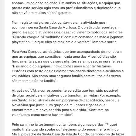
apenas um colchão no chão. Em ambas as situações, a equipa que
presta este serviço agiu com um profissionalismo e dedicação que
não se vê em muitos sítios”, garante.
Num registo mais divertido, conta-nos uma atividade que
acompanhou na Santa Casa da Murtosa. O objetivo da reportagem
prendia-se com atividades de desenvolvimento motor dos seniores.
“Quando cheguei vi “velhinhos” com um comando na mão a jogarem
playstation. E o que eles se mexiam e divertiam”, lembra a sorrir.
Para Vera Campos, as histórias que tem acompanhado demonstram
que as equipas que constituem cada uma das Misericórdias são
fundamentais para que os seus utentes sejam pessoas mais felizes.
“E quando digo equipas, incluo toDez anos a contar histórias
Histórias com rosto dos os elementos, desde diretores a auxiliares e
voluntários. São como uma segunda família para muitos e às vezes
são mesmo a única família”.
Através do VM, a correspondente acredita que tem sido possível
divulgar projetos e iniciativas que transformam vidas. Por exemplo,
em Santo Tirso, através de um programa de capacitação, nasceu a
Nova Sina que juntou um grupo de mulheres ciganas que
encontraram um novo sentido para a sua vida. “Sentiram-se
valorizadas como nunca haviam sido”.
Pelo caminho já testemunhou, também, algumas perdas. “Fiquei
muito triste quando soube do falecimento do engenheiro Arlindo
Maia, provedor da Santa Casa de Vila do Conde. Lembro-me de fazer