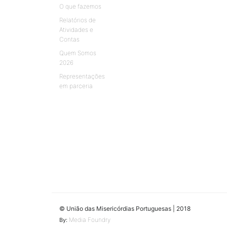
O que fazemos
Relatórios de
Atividades e
Contas
Quem Somos
2026
Representações
em parceria
© União das Misericórdias Portuguesas | 2018
Media Foundry
By: