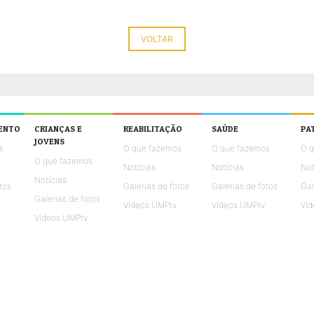
VOLTAR
ENTO
CRIANÇAS E
REABILITAÇÃO
SAÚDE
PA
JOVENS
s
O que fazemos
O que fazemos
O 
O que fazemos
Notícias
Notícias
Not
Notícias
tos
Galerias de fotos
Galerias de fotos
Gal
Galerias de fotos
Vídeos UMPtv
Vídeos UMPtv
Víd
Vídeos UMPtv