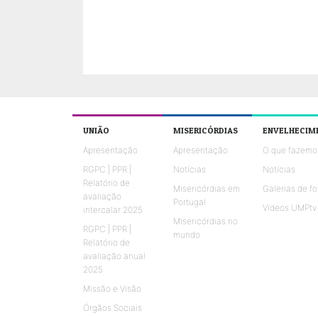
UNIÃO
MISERICÓRDIAS
ENVELHECIM
Apresentação
Apresentação
O que fazemo
RGPC | PPR |
Notícias
Notícias
Relatório de
Misericórdias em
Galerias de fo
avaliação
Portugal
Vídeos UMPtv
intercalar 2025
Misericórdias no
RGPC | PPR |
mundo
Relatório de
avaliação anual
2025
Missão e Visão
Órgãos Sociais