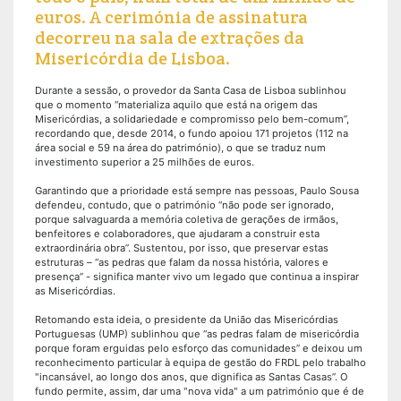
euros. A cerimónia de assinatura
decorreu na sala de extrações da
Misericórdia de Lisboa.
Durante a sessão, o provedor da Santa Casa de Lisboa sublinhou
que o momento “materializa aquilo que está na origem das
Misericórdias, a solidariedade e compromisso pelo bem-comum”,
recordando que, desde 2014, o fundo apoiou 171 projetos (112 na
área social e 59 na área do património), o que se traduz num
investimento superior a 25 milhões de euros.
Garantindo que a prioridade está sempre nas pessoas, Paulo Sousa
defendeu, contudo, que o património “não pode ser ignorado,
porque salvaguarda a memória coletiva de gerações de irmãos,
benfeitores e colaboradores, que ajudaram a construir esta
extraordinária obra”. Sustentou, por isso, que preservar estas
estruturas – “as pedras que falam da nossa história, valores e
presença” - significa manter vivo um legado que continua a inspirar
as Misericórdias.
Retomando esta ideia, o presidente da União das Misericórdias
Portuguesas (UMP) sublinhou que “as pedras falam de misericórdia
porque foram erguidas pelo esforço das comunidades” e deixou um
reconhecimento particular à equipa de gestão do FRDL pelo trabalho
"incansável, ao longo dos anos, que dignifica as Santas Casas”. O
fundo permite, assim, dar uma "nova vida" a um património que é de