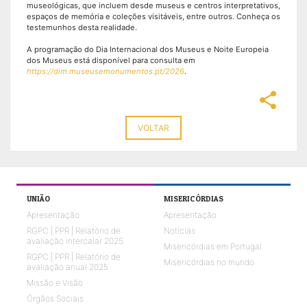
museológicas, que incluem desde museus e centros interpretativos,
espaços de memória e coleções visitáveis, entre outros. Conheça os
testemunhos desta realidade.
A programação do Dia Internacional dos Museus e Noite Europeia
dos Museus está disponível para consulta em
https://dim.museusemonumentos.pt/2026
.
share
VOLTAR
UNIÃO
MISERICÓRDIAS
Apresentação
Apresentação
RGPC | PPR | Relatório de
Notícias
avaliação intercalar 2025
Misericórdias em Portugal
RGPC | PPR | Relatório de
Misericórdias no mundo
avaliação anual 2025
Missão e Visão
Órgãos Sociais