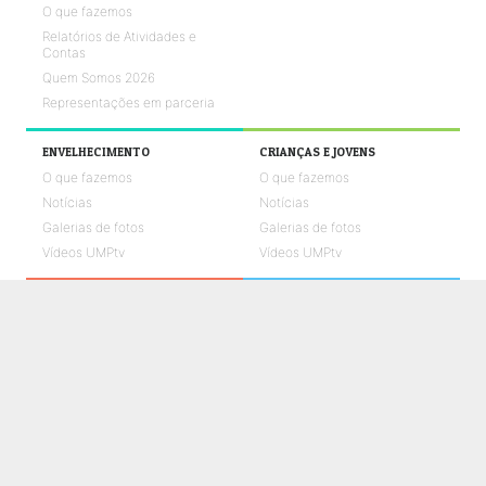
O que fazemos
Relatórios de Atividades e
Contas
Quem Somos 2026
Representações em parceria
ENVELHECIMENTO
CRIANÇAS E JOVENS
O que fazemos
O que fazemos
Notícias
Notícias
Galerias de fotos
Galerias de fotos
Vídeos UMPtv
Vídeos UMPtv
REABILITAÇÃO
SAÚDE
O que fazemos
O que fazemos
Notícias
Notícias
Galerias de fotos
Galerias de fotos
Vídeos UMPtv
Vídeos UMPtv
COMUNICAÇÃO
UMPTV