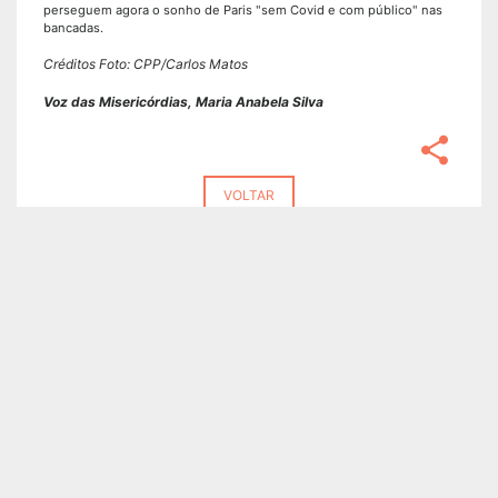
perseguem agora o sonho de Paris "sem Covid e com público" nas
bancadas.
Créditos Foto: CPP/Carlos Matos
Voz das Misericórdias, Maria Anabela Silva
share
VOLTAR
UNIÃO
MISERICÓRDIAS
Apresentação
Apresentação
RGPC | PPR | Relatório de
Notícias
avaliação intercalar 2025
Misericórdias em Portugal
RGPC | PPR | Relatório de
Misericórdias no mundo
avaliação anual 2025
Missão e Visão
Órgãos Sociais
O que fazemos