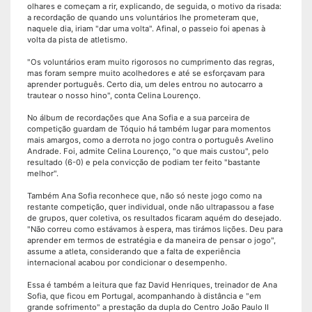
olhares e começam a rir, explicando, de seguida, o motivo da risada:
a recordação de quando uns voluntários lhe prometeram que,
naquele dia, iriam "dar uma volta". Afinal, o passeio foi apenas à
volta da pista de atletismo.
"Os voluntários eram muito rigorosos no cumprimento das regras,
mas foram sempre muito acolhedores e até se esforçavam para
aprender português. Certo dia, um deles entrou no autocarro a
trautear o nosso hino", conta Celina Lourenço.
No álbum de recordações que Ana Sofia e a sua parceira de
competição guardam de Tóquio há também lugar para momentos
mais amargos, como a derrota no jogo contra o português Avelino
Andrade. Foi, admite Celina Lourenço, "o que mais custou", pelo
resultado (6-0) e pela convicção de podiam ter feito "bastante
melhor".
Também Ana Sofia reconhece que, não só neste jogo como na
restante competição, quer individual, onde não ultrapassou a fase
de grupos, quer coletiva, os resultados ficaram aquém do desejado.
"Não correu como estávamos à espera, mas tirámos lições. Deu para
aprender em termos de estratégia e da maneira de pensar o jogo",
assume a atleta, considerando que a falta de experiência
internacional acabou por condicionar o desempenho.
Essa é também a leitura que faz David Henriques, treinador de Ana
Sofia, que ficou em Portugal, acompanhando à distância e "em
grande sofrimento" a prestação da dupla do Centro João Paulo II