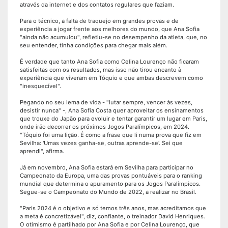
através da internet e dos contatos regulares que faziam.
Para o técnico, a falta de traquejo em grandes provas e de
experiência a jogar frente aos melhores do mundo, que Ana Sofia
"ainda não acumulou", refletiu-se no desempenho da atleta, que, no
seu entender, tinha condições para chegar mais além.
É verdade que tanto Ana Sofia como Celina Lourenço não ficaram
satisfeitas com os resultados, mas isso não tirou encanto à
experiência que viveram em Tóquio e que ambas descrevem como
"inesquecível".
Pegando no seu lema de vida - "lutar sempre, vencer às vezes,
desistir nunca" -, Ana Sofia Costa quer aproveitar os ensinamentos
que trouxe do Japão para evoluir e tentar garantir um lugar em Paris,
onde irão decorrer os próximos Jogos Paralímpicos, em 2024.
"Tóquio foi uma lição. É como a frase que li numa prova que fiz em
Sevilha: 'Umas vezes ganha-se, outras aprende-se'. Sei que
aprendi", afirma.
Já em novembro, Ana Sofia estará em Sevilha para participar no
Campeonato da Europa, uma das provas pontuáveis para o ranking
mundial que determina o apuramento para os Jogos Paralímpicos.
Segue-se o Campeonato do Mundo de 2022, a realizar no Brasil.
"Paris 2024 é o objetivo e só temos três anos, mas acreditamos que
a meta é concretizável", diz, confiante, o treinador David Henriques.
O otimismo é partilhado por Ana Sofia e por Celina Lourenço, que