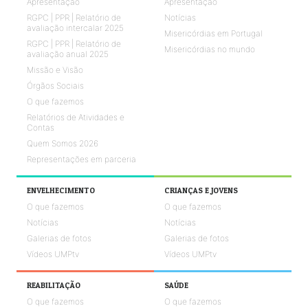
Apresentação
Apresentação
RGPC | PPR | Relatório de
Notícias
avaliação intercalar 2025
Misericórdias em Portugal
RGPC | PPR | Relatório de
Misericórdias no mundo
avaliação anual 2025
Missão e Visão
Órgãos Sociais
O que fazemos
Relatórios de Atividades e
Contas
Quem Somos 2026
Representações em parceria
ENVELHECIMENTO
CRIANÇAS E JOVENS
O que fazemos
O que fazemos
Notícias
Notícias
Galerias de fotos
Galerias de fotos
Vídeos UMPtv
Vídeos UMPtv
REABILITAÇÃO
SAÚDE
O que fazemos
O que fazemos