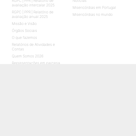
RGPC | PPR | Relatório de
Notícias
avaliação intercalar 2025
Misericórdias em Portugal
RGPC | PPR | Relatório de
Misericórdias no mundo
avaliação anual 2025
Missão e Visão
Órgãos Sociais
O que fazemos
Relatórios de Atividades e
Contas
Quem Somos 2026
Representações em parceria
ENVELHECIMENTO
CRIANÇAS E JOVENS
O que fazemos
O que fazemos
Notícias
Notícias
Galerias de fotos
Galerias de fotos
Vídeos UMPtv
Vídeos UMPtv
REABILITAÇÃO
SAÚDE
O que fazemos
O que fazemos
Notícias
Notícias