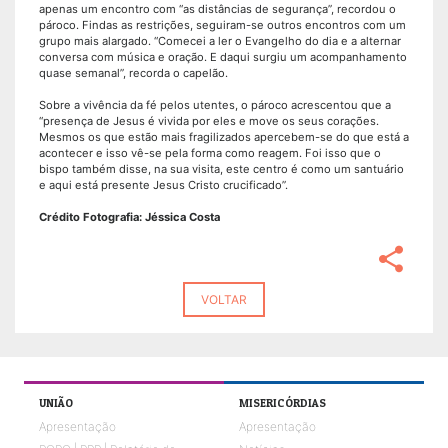
apenas um encontro com “as distâncias de segurança”, recordou o
pároco. Findas as restrições, seguiram-se outros encontros com um
grupo mais alargado. “Comecei a ler o Evangelho do dia e a alternar
conversa com música e oração. E daqui surgiu um acompanhamento
quase semanal”, recorda o capelão.
Sobre a vivência da fé pelos utentes, o pároco acrescentou que a
“presença de Jesus é vivida por eles e move os seus corações.
Mesmos os que estão mais fragilizados apercebem-se do que está a
acontecer e isso vê-se pela forma como reagem. Foi isso que o
bispo também disse, na sua visita, este centro é como um santuário
e aqui está presente Jesus Cristo crucificado”.
Crédito Fotografia: Jéssica Costa
share
VOLTAR
UNIÃO
MISERICÓRDIAS
Apresentação
Apresentação