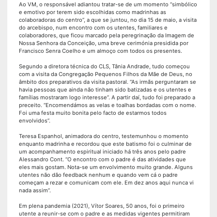
Ao VM, o responsável adiantou tratar-se de um momento “simbólico
e emotivo por terem sido escolhidas como madrinhas as
colaboradoras do centro”, a que se juntou, no dia 15 de maio, a visita
do arcebispo, num encontro com os utentes, familiares e
colaboradores, que ficou marcado pela peregrinação da Imagem de
Nossa Senhora da Conceição, uma breve cerimónia presidida por
Francisco Senra Coelho e um almoço com todos os presentes.
Segundo a diretora técnica do CLS, Tânia Andrade, tudo começou
com a visita da Congregação Pequenos Filhos da Mãe de Deus, no
âmbito dos preparativos da visita pastoral. “As irmãs perguntaram se
havia pessoas que ainda não tinham sido batizadas e os utentes e
famílias mostraram logo interesse”. A partir daí, tudo foi preparado a
preceito. “Encomendámos as velas e toalhas bordadas com o nome.
Foi uma festa muito bonita pelo facto de estarmos todos
envolvidos”.
Teresa Espanhol, animadora do centro, testemunhou o momento
enquanto madrinha e recordou que este batismo foi o culminar de
um acompanhamento espiritual iniciado há três anos pelo padre
Alessandro Cont. “O encontro com o padre é das atividades que
eles mais gostam. Nota-se um envolvimento muito grande. Alguns
utentes não dão feedback nenhum e quando vem cá o padre
começam a rezar e comunicam com ele. Em dez anos aqui nunca vi
nada assim”.
Em plena pandemia (2021), Vítor Soares, 50 anos, foi o primeiro
utente a reunir-se com o padre e as medidas vigentes permitiram