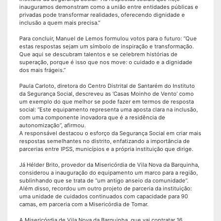
inauguramos demonstram como a união entre entidades públicas e
privadas pode transformar realidades, oferecendo dignidade e
inclusão a quem mais precisa.”
Para concluir, Manuel de Lemos formulou votos para o futuro: “Que
estas respostas sejam um símbolo de inspiração e transformação.
Que aqui se descubram talentos e se celebrem histórias de
superação, porque é isso que nos move: o cuidado e a dignidade
dos mais frágeis.”
Paula Carloto, diretora do Centro Distrital de Santarém do Instituto
da Segurança Social, descreveu as ‘Casas Moinho de Vento’ como
um exemplo do que melhor se pode fazer em termos de resposta
social: “Este equipamento representa uma aposta clara na inclusão,
com uma componente inovadora que é a residência de
autonomização”, afirmou.
A responsável destacou o esforço da Segurança Social em criar mais
respostas semelhantes no distrito, enfatizando a importância de
parcerias entre IPSS, municípios e a própria instituição que dirige.
Já Hélder Brito, provedor da Misericórdia de Vila Nova da Barquinha,
considerou a inauguração do equipamento um marco para a região,
sublinhando que se trata de “um antigo anseio da comunidade”.
Além disso, recordou um outro projeto de parceria da instituição:
uma unidade de cuidados continuados com capacidade para 90
camas, em parceria com a Misericórdia de Tomar.
A Misericórdia de Vila Nova da Barquinha, que vai contratar 16