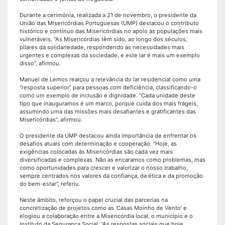
Durante a cerimónia, realizada a 21 de novembro, o presidente da
União das Misericórdias Portuguesas (UMP) destacou o contributo
histórico e contínuo das Misericórdias no apoio às populações mais
vulneráveis. “As Misericórdias têm sido, ao longo dos séculos,
pilares da solidariedade, respondendo às necessidades mais
urgentes e complexas da sociedade, e este lar é mais um exemplo
disso”, afirmou.
Manuel de Lemos realçou a relevância do lar residencial como uma
“resposta superior” para pessoas com deficiência, classificando-o
como um exemplo de inclusão e dignidade. “Cada unidade deste
tipo que inauguramos é um marco, porque cuida dos mais frágeis,
assumindo uma das missões mais desafiantes e gratificantes das
Misericórdias”, afirmou.
O presidente da UMP destacou ainda importância de enfrentar os
desafios atuais com determinação e cooperação. “Hoje, as
exigências colocadas às Misericórdias são cada vez mais
diversificadas e complexas. Não as encaramos como problemas, mas
como oportunidades para crescer e valorizar o nosso trabalho,
sempre centrados nos valores da confiança, da ética e da promoção
do bem-estar”, referiu.
Neste âmbito, reforçou o papel crucial das parcerias na
concretização de projetos como as ‘Casas Moinho de Vento’ e
elogiou a colaboração entre a Misericórdia local, o município e o
Instituto da Segurança Social. “As respostas sociais que hoje