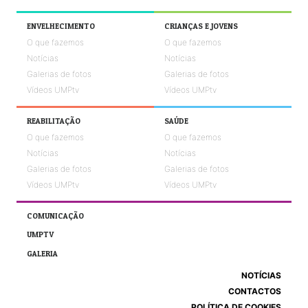
ENVELHECIMENTO
CRIANÇAS E JOVENS
O que fazemos
O que fazemos
Notícias
Notícias
Galerias de fotos
Galerias de fotos
Vídeos UMPtv
Vídeos UMPtv
REABILITAÇÃO
SAÚDE
O que fazemos
O que fazemos
Notícias
Notícias
Galerias de fotos
Galerias de fotos
Vídeos UMPtv
Vídeos UMPtv
COMUNICAÇÃO
UMPTV
GALERIA
NOTÍCIAS
CONTACTOS
POLÍTICA DE COOKIES