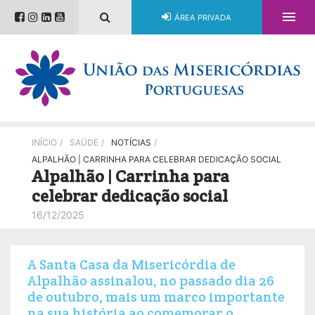

ÁREA PRIVADA
INÍCIO
/
SAÚDE
/
NOTÍCIAS
/
ALPALHÃO | CARRINHA PARA CELEBRAR DEDICAÇÃO SOCIAL
Alpalhão | Carrinha para
celebrar dedicação social
16/12/2025
A Santa Casa da Misericórdia de
Alpalhão assinalou, no passado dia 26
de outubro, mais um marco importante
na sua história ao comemorar o