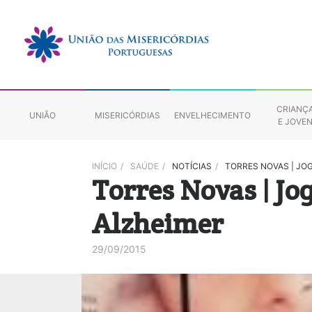
CRIANÇ
UNIÃO
MISERICÓRDIAS
ENVELHECIMENTO
E JOVE
INÍCIO
/
SAÚDE
/
NOTÍCIAS
/
TORRES NOVAS | JO
Torres Novas | Jo
Alzheimer
29/09/2015