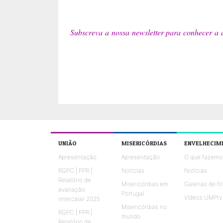
Subscreva a nossa newsletter para conhecer a 
UNIÃO
MISERICÓRDIAS
ENVELHECIM
Apresentação
Apresentação
O que fazemo
RGPC | PPR |
Notícias
Notícias
Relatório de
Misericórdias em
Galerias de fo
avaliação
Portugal
Vídeos UMPtv
intercalar 2025
Misericórdias no
RGPC | PPR |
mundo
Relatório de