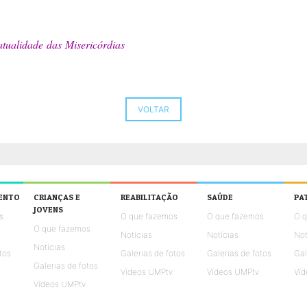
atualidade das Misericórdias
VOLTAR
ENTO
CRIANÇAS E
REABILITAÇÃO
SAÚDE
PA
JOVENS
s
O que fazemos
O que fazemos
O 
O que fazemos
Notícias
Notícias
Not
Notícias
tos
Galerias de fotos
Galerias de fotos
Gal
Galerias de fotos
Vídeos UMPtv
Vídeos UMPtv
Víd
Vídeos UMPtv