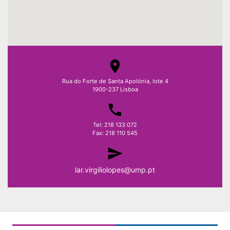
room
Rua do Forte de Santa Apolónia, lote 4
1900-237 Lisboa
call
Tel: 218 133 072
Fax: 218 110 545
send
lar.virgiliolopes@ump.pt