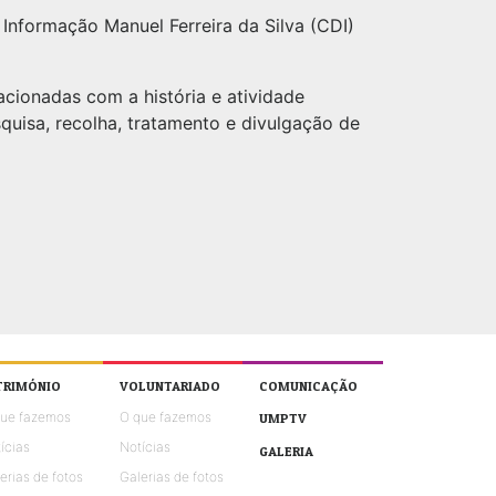
Informação Manuel Ferreira da Silva (CDI)
cionadas com a história e atividade
squisa, recolha, tratamento e divulgação de
TRIMÓNIO
VOLUNTARIADO
COMUNICAÇÃO
que fazemos
O que fazemos
UMPTV
ícias
Notícias
GALERIA
erias de fotos
Galerias de fotos