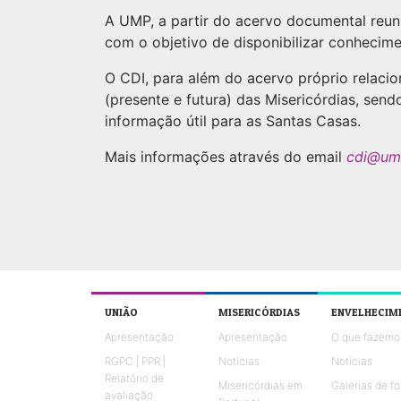
A UMP, a partir do acervo documental reun
com o objetivo de disponibilizar conhecime
O CDI, para além do acervo próprio relacio
(presente e futura) das Misericórdias, send
informação útil para as Santas Casas.
Mais informações através do email
cdi@um
UNIÃO
MISERICÓRDIAS
ENVELHECIM
Apresentação
Apresentação
O que fazemo
RGPC | PPR |
Notícias
Notícias
Relatório de
Misericórdias em
Galerias de fo
avaliação