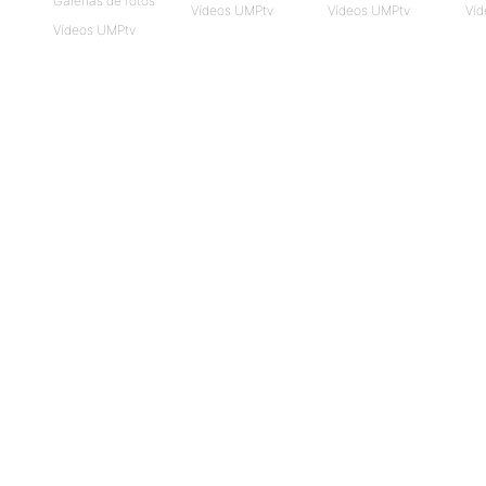
Galerias de fotos
Vídeos UMPtv
Vídeos UMPtv
Víd
Vídeos UMPtv