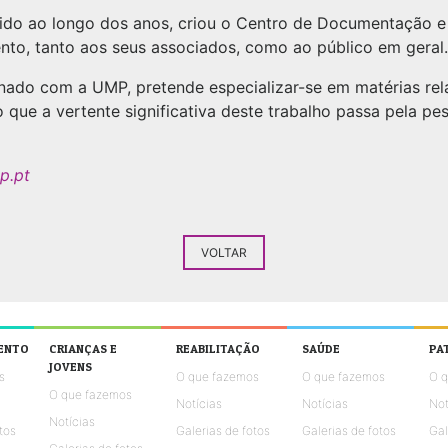
ido ao longo dos anos, criou o Centro de Documentação e 
nto, tanto aos seus associados, como ao público em geral.
nado com a UMP, pretende especializar-se em matérias rela
o que a vertente significativa deste trabalho passa pela pe
p.pt
VOLTAR
ENTO
CRIANÇAS E
REABILITAÇÃO
SAÚDE
PA
JOVENS
s
O que fazemos
O que fazemos
O 
O que fazemos
Notícias
Notícias
Not
Notícias
tos
Galerias de fotos
Galerias de fotos
Gal