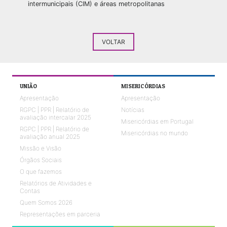
intermunicipais (CIM) e áreas metropolitanas
VOLTAR
UNIÃO
MISERICÓRDIAS
Apresentação
Apresentação
RGPC | PPR | Relatório de
Notícias
avaliação intercalar 2025
Misericórdias em Portugal
RGPC | PPR | Relatório de
Misericórdias no mundo
avaliação anual 2025
Missão e Visão
Órgãos Sociais
O que fazemos
Relatórios de Atividades e
Contas
Quem Somos 2026
Representações em parceria