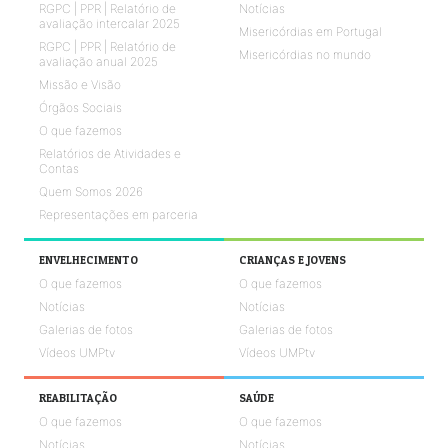
RGPC | PPR | Relatório de
Notícias
avaliação intercalar 2025
Misericórdias em Portugal
RGPC | PPR | Relatório de
Misericórdias no mundo
avaliação anual 2025
Missão e Visão
Órgãos Sociais
O que fazemos
Relatórios de Atividades e
Contas
Quem Somos 2026
Representações em parceria
ENVELHECIMENTO
CRIANÇAS E JOVENS
O que fazemos
O que fazemos
Notícias
Notícias
Galerias de fotos
Galerias de fotos
Vídeos UMPtv
Vídeos UMPtv
REABILITAÇÃO
SAÚDE
O que fazemos
O que fazemos
Notícias
Notícias