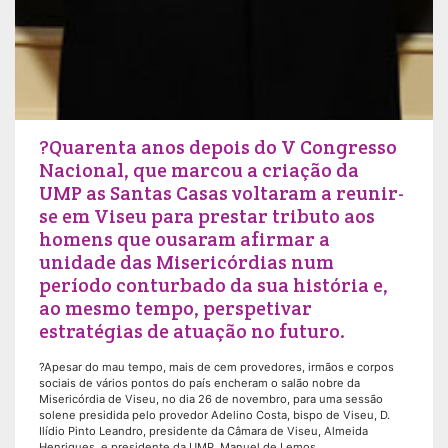
?Quarenta anos depois do V Congresso
Nacional, que marcou a criação da
UMP as Santas Casas voltaram a reunir-
se em Viseu para prestar tributo aos
homens que ousaram afirmar a
unidade das Misericórdias num
período conturbado da sua história e,
ao mesmo tempo, perspetivar
estratégias de atuação no futuro.
?Apesar do mau tempo, mais de cem provedores, irmãos e corpos
sociais de vários pontos do país encheram o salão nobre da
Misericórdia de Viseu, no dia 26 de novembro, para uma sessão
solene presidida pelo provedor Adelino Costa, bispo de Viseu, D.
Ilídio Pinto Leandro, presidente da Câmara de Viseu, Almeida
Henriques, e presidente da UMP, Manuel de Lemos.