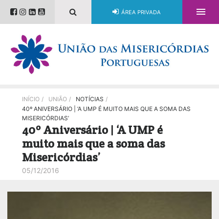

ÁREA PRIVADA
INÍCIO
/
UNIÃO
/
NOTÍCIAS
/
40º ANIVERSÁRIO | ‘A UMP É MUITO MAIS QUE A SOMA DAS
MISERICÓRDIAS’
40º Aniversário | ‘A UMP é
muito mais que a soma das
Misericórdias’
05/12/2016