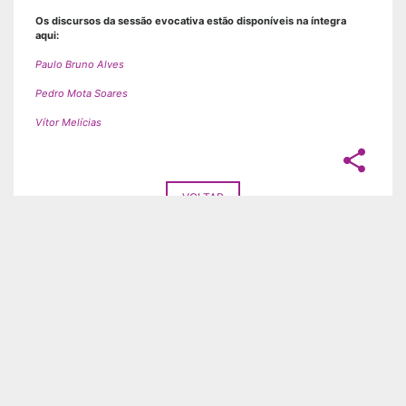
Os discursos da sessão evocativa estão disponíveis na íntegra
aqui:
Paulo Bruno Alves
Pedro Mota Soares
Vítor Melícias
share
VOLTAR
UNIÃO
MISERICÓRDIAS
Apresentação
Apresentação
RGPC | PPR | Relatório de
Notícias
avaliação intercalar 2025
Misericórdias em Portugal
RGPC | PPR | Relatório de
Misericórdias no mundo
avaliação anual 2025
Missão e Visão