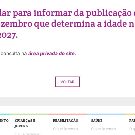
lar para informar da publicação 
dezembro que determina a idade n
2027.
 consulta na
área privada do site.
VOLTAR
ENTO
CRIANÇAS E
REABILITAÇÃO
SAÚDE
PA
JOVENS
s
O que fazemos
O que fazemos
O 
O que fazemos