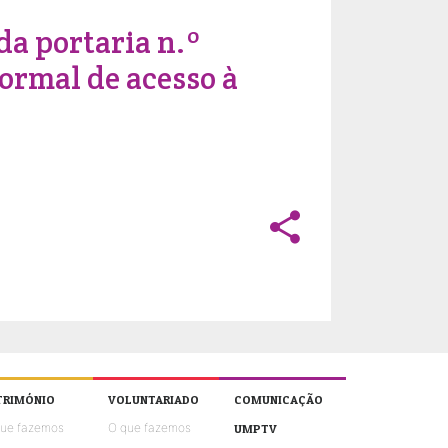
da portaria n.º
ormal de acesso à
share
TRIMÓNIO
VOLUNTARIADO
COMUNICAÇÃO
que fazemos
O que fazemos
UMPTV