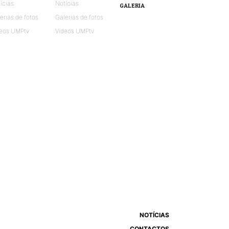
ícias
Notícias
GALERIA
erias de fotos
Galerias de fotos
eos UMPtv
Vídeos UMPtv
NOTÍCIAS
CONTACTOS