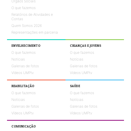
Órgãos Sociais
O que fazemos
Relatórios de Atividades e
Contas
Quem Somos 2026
Representações em parceria
ENVELHECIMENTO
CRIANÇAS E JOVENS
O que fazemos
O que fazemos
Notícias
Notícias
Galerias de fotos
Galerias de fotos
Vídeos UMPtv
Vídeos UMPtv
REABILITAÇÃO
SAÚDE
O que fazemos
O que fazemos
Notícias
Notícias
Galerias de fotos
Galerias de fotos
Vídeos UMPtv
Vídeos UMPtv
COMUNICAÇÃO