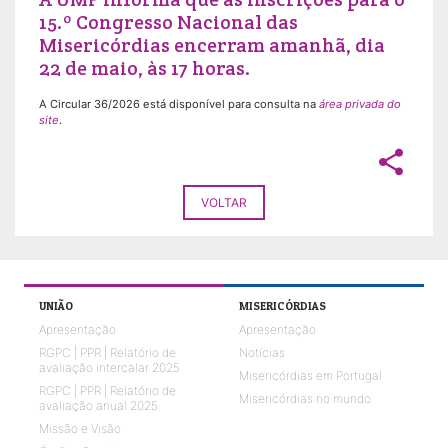
15.º Congresso Nacional das
Misericórdias encerram amanhã, dia
22 de maio, às 17 horas.
A Circular 36/2026 está disponível para consulta na
área privada do
site
.
share
VOLTAR
UNIÃO
MISERICÓRDIAS
Apresentação
Apresentação
RGPC | PPR | Relatório de
Notícias
avaliação intercalar 2025
Misericórdias em Portugal
RGPC | PPR | Relatório de
Misericórdias no mundo
avaliação anual 2025
Missão e Visão