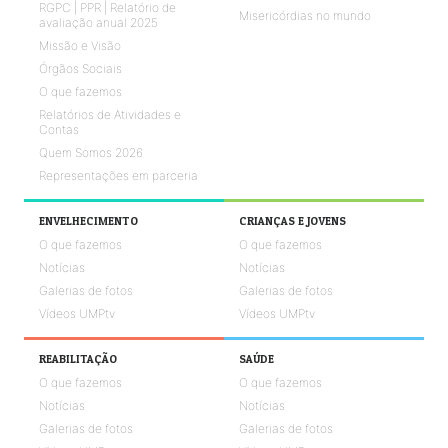
RGPC | PPR | Relatório de
Misericórdias no mundo
avaliação anual 2025
Missão e Visão
Órgãos Sociais
O que fazemos
Relatórios de Atividades e
Contas
Quem Somos 2026
Representações em parceria
ENVELHECIMENTO
CRIANÇAS E JOVENS
O que fazemos
O que fazemos
Notícias
Notícias
Galerias de fotos
Galerias de fotos
Vídeos UMPtv
Vídeos UMPtv
REABILITAÇÃO
SAÚDE
O que fazemos
O que fazemos
Notícias
Notícias
Galerias de fotos
Galerias de fotos