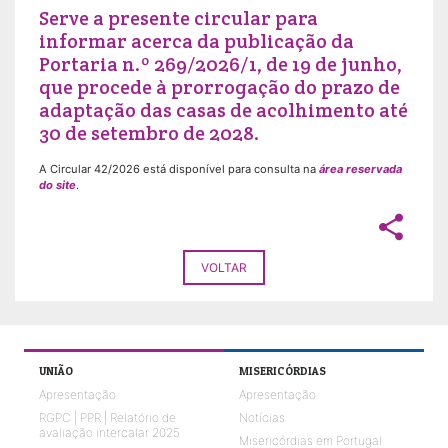
Serve a presente circular para
informar acerca da publicação da
Portaria n.º 269/2026/1, de 19 de junho,
que procede à prorrogação do prazo de
adaptação das casas de acolhimento até
30 de setembro de 2028.
A Circular 42/2026 está disponível para consulta na
área reservada
do site
.
share
VOLTAR
UNIÃO
MISERICÓRDIAS
Apresentação
Apresentação
RGPC | PPR | Relatório de
Notícias
avaliação intercalar 2025
Misericórdias em Portugal