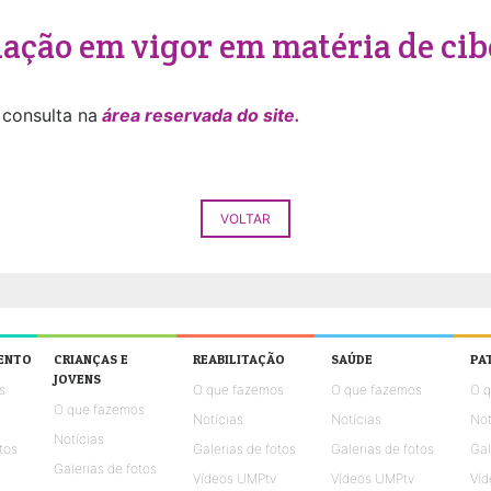
lação em vigor em matéria de ci
 consulta na
área reservada do site.
VOLTAR
ENTO
CRIANÇAS E
REABILITAÇÃO
SAÚDE
PA
JOVENS
s
O que fazemos
O que fazemos
O 
O que fazemos
Notícias
Notícias
Not
Notícias
tos
Galerias de fotos
Galerias de fotos
Gal
Galerias de fotos
Vídeos UMPtv
Vídeos UMPtv
Víd