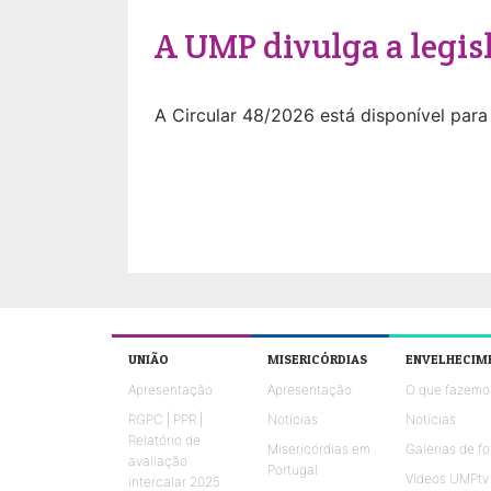
A UMP divulga a legis
A Circular 48/2026 está disponível para
UNIÃO
MISERICÓRDIAS
ENVELHECIM
Apresentação
Apresentação
O que fazemo
RGPC | PPR |
Notícias
Notícias
Relatório de
Misericórdias em
Galerias de fo
avaliação
Portugal
Vídeos UMPtv
intercalar 2025