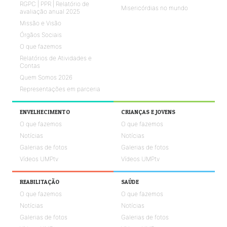
RGPC | PPR | Relatório de
Misericórdias no mundo
avaliação anual 2025
Missão e Visão
Órgãos Sociais
O que fazemos
Relatórios de Atividades e
Contas
Quem Somos 2026
Representações em parceria
ENVELHECIMENTO
CRIANÇAS E JOVENS
O que fazemos
O que fazemos
Notícias
Notícias
Galerias de fotos
Galerias de fotos
Vídeos UMPtv
Vídeos UMPtv
REABILITAÇÃO
SAÚDE
O que fazemos
O que fazemos
Notícias
Notícias
Galerias de fotos
Galerias de fotos