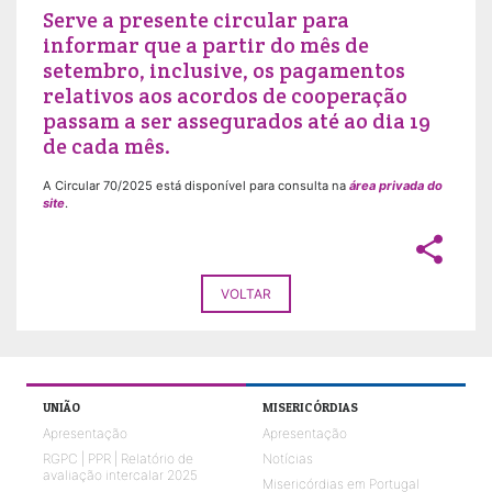
Serve a presente circular para
informar que a partir do mês de
setembro, inclusive, os pagamentos
relativos aos acordos de cooperação
passam a ser assegurados até ao dia 19
de cada mês.
A Circular 70/2025 está disponível para consulta na
área privada do
site
.
share
VOLTAR
UNIÃO
MISERICÓRDIAS
Apresentação
Apresentação
RGPC | PPR | Relatório de
Notícias
avaliação intercalar 2025
Misericórdias em Portugal