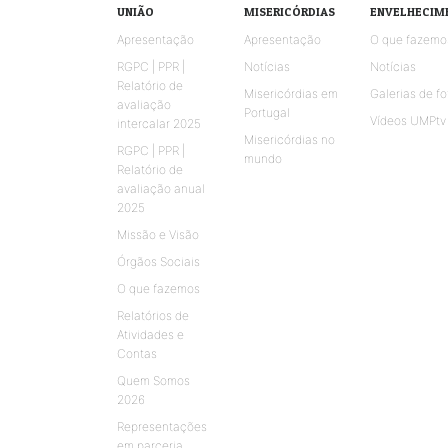
UNIÃO
MISERICÓRDIAS
ENVELHECIM
Apresentação
Apresentação
O que fazemo
RGPC | PPR |
Notícias
Notícias
Relatório de
Misericórdias em
Galerias de fo
avaliação
Portugal
Vídeos UMPtv
intercalar 2025
Misericórdias no
RGPC | PPR |
mundo
Relatório de
avaliação anual
2025
Missão e Visão
Órgãos Sociais
O que fazemos
Relatórios de
Atividades e
Contas
Quem Somos
2026
Representações
em parceria