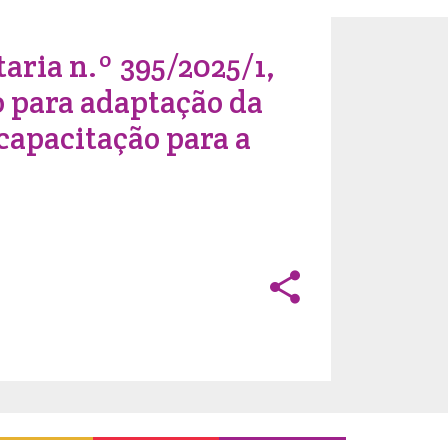
taria n.º 395/2025/1,
o para adaptação da
capacitação para a
share