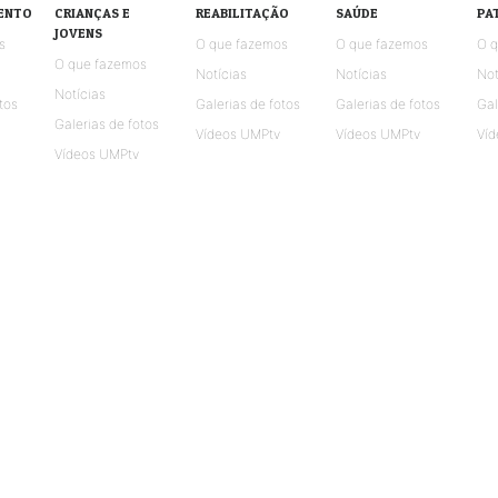
ENTO
CRIANÇAS E
REABILITAÇÃO
SAÚDE
PA
JOVENS
s
O que fazemos
O que fazemos
O 
O que fazemos
Notícias
Notícias
Not
Notícias
tos
Galerias de fotos
Galerias de fotos
Gal
Galerias de fotos
Vídeos UMPtv
Vídeos UMPtv
Víd
Vídeos UMPtv