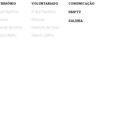
TRIMÓNIO
VOLUNTARIADO
COMUNICAÇÃO
que fazemos
O que fazemos
UMPTV
ícias
Notícias
GALERIA
erias de fotos
Galerias de fotos
eos UMPtv
Vídeos UMPtv